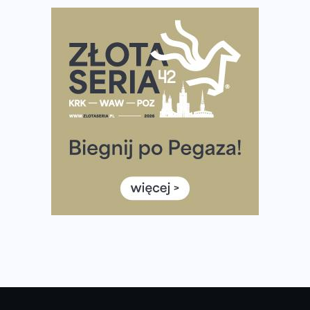
Największy Bieg Powstania Warszawskiego w historii.
Ponad 12 tysięcy uczestników pobiegło dla Bohaterów!
Tętno vs tempo – czym kierować się w bieganiu?
Co ma dużo białka? Produkty, które warto włączyć do
diety
Rozbiegany Olsztyn szykuje się na weekend z
półmaratonem
Już w tę sobotę 35. Bieg Powstania Warszawskiego.
Wystartuje rekordowa liczba uczestników
35. Bieg Powstania Warszawskiego – praktyczny
poradnik przed startem