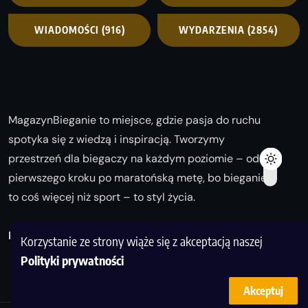
WIADOMOŚCI
(916)
WYDARZENIA
(2854)
MagazynBieganie to miejsce, gdzie pasja do ruchu
spotyka się z wiedzą i inspiracją. Tworzymy
przestrzeń dla biegaczy na każdym poziomie – od
pierwszego kroku po maratońską metę, bo bieganie
to coś więcej niż sport – to styl życia.
Biegaj z nami i odkrywaj swoją najlepszą wersję!
Korzystanie ze strony wiąże się z akceptacją naszej
Polityki prywatności
Akceptuj