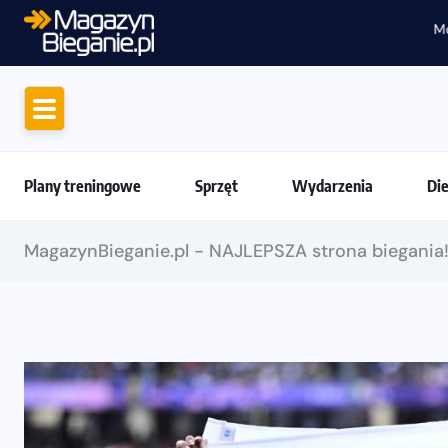
Motywacja do biegania. Dlaczego życiówki
Plany treningowe
Sprzęt
Wydarzenia
Di
MagazynBieganie.pl - NAJLEPSZA strona biegania