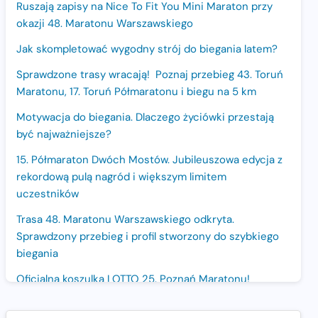
Ruszają zapisy na Nice To Fit You Mini Maraton przy
okazji 48. Maratonu Warszawskiego
Jak skompletować wygodny strój do biegania latem?
Sprawdzone trasy wracają! Poznaj przebieg 43. Toruń
Maratonu, 17. Toruń Półmaratonu i biegu na 5 km
Motywacja do biegania. Dlaczego życiówki przestają
być najważniejsze?
15. Półmaraton Dwóch Mostów. Jubileuszowa edycja z
rekordową pulą nagród i większym limitem
uczestników
Trasa 48. Maratonu Warszawskiego odkryta.
Sprawdzony przebieg i profil stworzony do szybkiego
biegania
Oficjalna koszulka LOTTO 25. Poznań Maratonu!
Amazfit Balance 3: Kompleksowe narzędzie dla