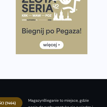
półmaratonem
Już w tę sobotę 35. Bieg Powstania Warszawskiego.
Wystartuje rekordowa liczba uczestników
35. Bieg Powstania Warszawskiego – praktyczny
poradnik przed startem
Ile razy w tygodniu biegać? 3 treningi wystarczą? Jak
często biegać, żeby robić postępy
Już w ten weekend! Przed nami Nocny Portowy
Maraton i Półmaraton Szczeciński. Wszystko, co warto
wiedzieć
MagazynBieganie to miejsce, gdzie
ŚCI
(1464)