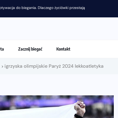
 przestają być najważniejsze?
eta
Zacznij biegać
Kontakt
!
igrzyska olimpijskie Paryż 2024 lekkoatletyka
>