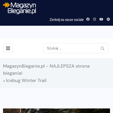
Zerknij na nasze sociale
MagazynBieganie.pl - NAJLEPSZA strona
biegania!
Icebug Winter Trail
>