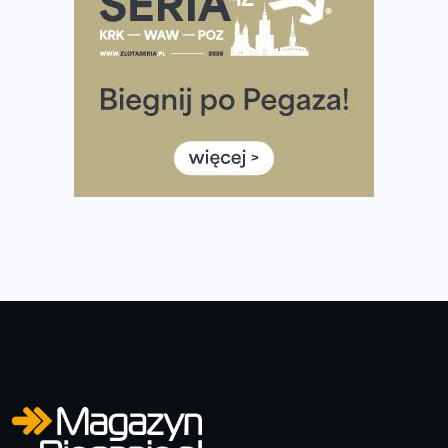
Tętno vs tempo – czym kierować się w bieganiu?
Co ma dużo białka? Produkty, które warto włączyć do
diety
Rozbiegany Olsztyn szykuje się na weekend z
półmaratonem
Już w tę sobotę 35. Bieg Powstania Warszawskiego.
Wystartuje rekordowa liczba uczestników