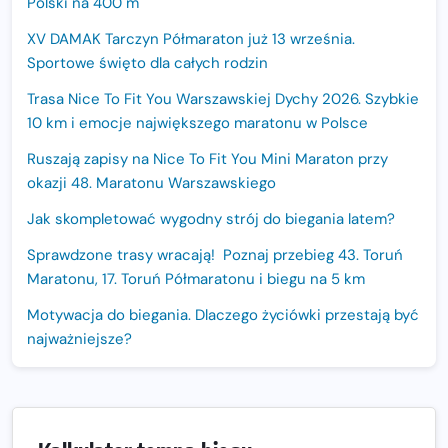
Polski na 400 m
XV DAMAK Tarczyn Półmaraton już 13 września.
Sportowe święto dla całych rodzin
Trasa Nice To Fit You Warszawskiej Dychy 2026. Szybkie
10 km i emocje największego maratonu w Polsce
Ruszają zapisy na Nice To Fit You Mini Maraton przy
okazji 48. Maratonu Warszawskiego
Jak skompletować wygodny strój do biegania latem?
Sprawdzone trasy wracają! Poznaj przebieg 43. Toruń
Maratonu, 17. Toruń Półmaratonu i biegu na 5 km
Motywacja do biegania. Dlaczego życiówki przestają być
najważniejsze?
15. Półmaraton Dwóch Mostów. Jubileuszowa edycja z
rekordową pulą nagród i większym limitem uczestników
Trasa 48. Maratonu Warszawskiego odkryta.