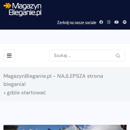
Zerknij na nasze sociale
MagazynBieganie.pl - NAJLEPSZA strona
biegania!
gdzie startować
>