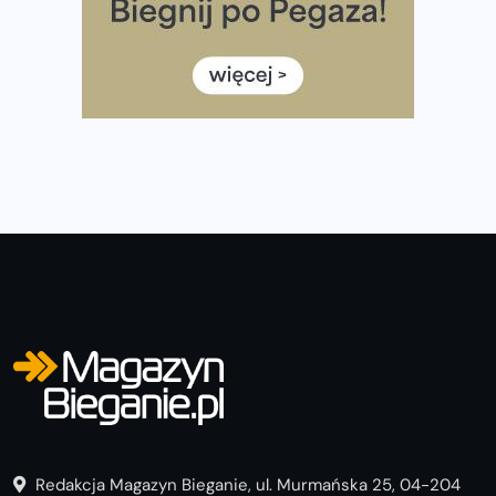
Ile razy w tygodniu biegać? 3 treningi wystarczą? Jak
często biegać, żeby robić postępy
Już w ten weekend! Przed nami Nocny Portowy Maraton
i Półmaraton Szczeciński. Wszystko, co warto wiedzieć
Redakcja Magazyn Bieganie, ul. Murmańska 25, 04-204