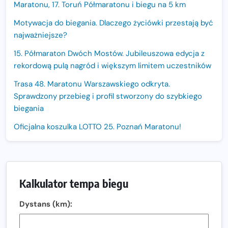
Maratonu, 17. Toruń Półmaratonu i biegu na 5 km
Motywacja do biegania. Dlaczego życiówki przestają być
najważniejsze?
15. Półmaraton Dwóch Mostów. Jubileuszowa edycja z
rekordową pulą nagród i większym limitem uczestników
Trasa 48. Maratonu Warszawskiego odkryta.
Sprawdzony przebieg i profil stworzony do szybkiego
biegania
Oficjalna koszulka LOTTO 25. Poznań Maratonu!
Amazfit Balance 3: Kompleksowe narzędzie dla biegacza
i zawodnika Hyrox?
Regeneracja w bieganiu. Co warto o niej wiedzieć?
Kalkulator tempa biegu
Ostatnie wolne miejsca na jubileuszowy Bieg
Dystans (km):
Fabrykanta. Organizatorzy odkrywają trasę dzień po
dniu.