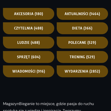
AKCESORIA
(180)
AKTUALNOŚCI
(1464)
CZYTELNIA
(488)
DIETA
(366)
LUDZIE
(488)
POLECANE
(529)
SPRZĘT
(604)
TRENING
(529)
WIADOMOŚCI
(916)
WYDARZENIA
(2852)
MagazynBieganie to miejsce, gdzie pasja do ruchu
spotyka się z wiedzą i inspiracją. Tworzymy