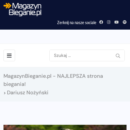
Zerknij na nasze sociale
MagazynBieganie.pl - NAJLEPSZA strona
biegania!
Dariusz Nożyński
>