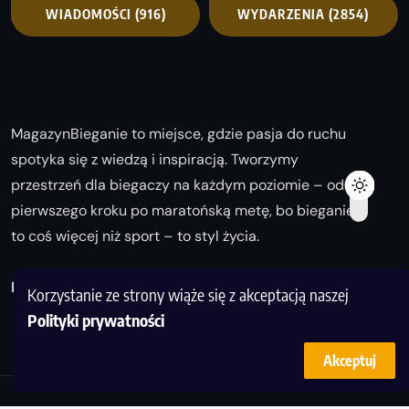
WIADOMOŚCI
(916)
WYDARZENIA
(2854)
MagazynBieganie to miejsce, gdzie pasja do ruchu
spotyka się z wiedzą i inspiracją. Tworzymy
przestrzeń dla biegaczy na każdym poziomie – od
pierwszego kroku po maratońską metę, bo bieganie
to coś więcej niż sport – to styl życia.
Biegaj z nami i odkrywaj swoją najlepszą wersję!
Korzystanie ze strony wiąże się z akceptacją naszej
Polityki prywatności
Akceptuj