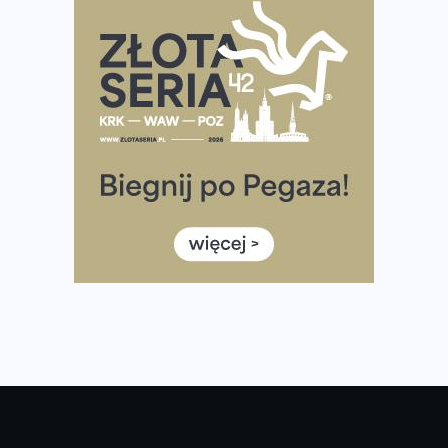
Ponad 12 tysięcy uczestników pobiegło dla Bohaterów!
Tętno vs tempo – czym kierować się w bieganiu?
Co ma dużo białka? Produkty, które warto włączyć do
diety
Rozbiegany Olsztyn szykuje się na weekend z
półmaratonem
Już w tę sobotę 35. Bieg Powstania Warszawskiego.
Wystartuje rekordowa liczba uczestników
35. Bieg Powstania Warszawskiego – praktyczny
poradnik przed startem