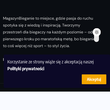
MagazynBieganie to miejsce, gdzie pasja do ruchu
spotyka się z wiedzą i inspiracją. Tworzymy
przestrzeń dla biegaczy na każdym poziomie – od
pierwszego kroku po maratońską metę, bo bieganie
to coś więcej niż sport – to styl życia.
Biegaj z nami i odkrywaj swoją najlepszą wersję!
Korzystanie ze strony wiąże się z akceptacją naszej
Polityki prywatności
Akceptuj
© Copyright 2025
magazynbieganie.pl
powered by
FoolProofSoft