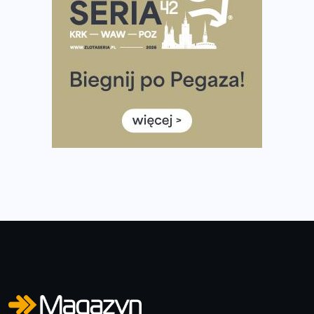
Największy Bieg Powstania Warszawskiego w historii.
Ponad 12 tysięcy uczestników pobiegło dla Bohaterów!
Tętno vs tempo – czym kierować się w bieganiu?
Co ma dużo białka? Produkty, które warto włączyć do
diety
Rozbiegany Olsztyn szykuje się na weekend z
półmaratonem