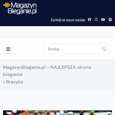
Zerknij na nasze sociale
MagazynBieganie.pl - NAJLEPSZA strona
biegania!
Brazylia
>