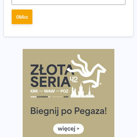
dniu.
Złota Seria 42 rośnie. Coraz więcej maratończyków
Oblicz
wybiera wyzwanie trzech największych maratonów w
Polsce
Praska 5k Run gospodarzem Mistrzostw Polski
Największy Bieg Powstania Warszawskiego w historii.
Ponad 12 tysięcy uczestników pobiegło dla Bohaterów!
Tętno vs tempo – czym kierować się w bieganiu?
Co ma dużo białka? Produkty, które warto włączyć do
diety
Rozbiegany Olsztyn szykuje się na weekend z
półmaratonem
Już w tę sobotę 35. Bieg Powstania Warszawskiego.
Wystartuje rekordowa liczba uczestników
35. Bieg Powstania Warszawskiego – praktyczny