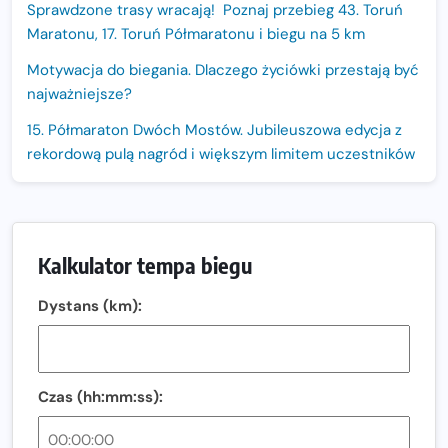
Sprawdzone trasy wracają! Poznaj przebieg 43. Toruń
Maratonu, 17. Toruń Półmaratonu i biegu na 5 km
Motywacja do biegania. Dlaczego życiówki przestają być
najważniejsze?
15. Półmaraton Dwóch Mostów. Jubileuszowa edycja z
rekordową pulą nagród i większym limitem uczestników
Trasa 48. Maratonu Warszawskiego odkryta.
Sprawdzony przebieg i profil stworzony do szybkiego
biegania
Kalkulator tempa biegu
Oficjalna koszulka LOTTO 25. Poznań Maratonu!
Dystans (km):
Amazfit Balance 3: Kompleksowe narzędzie dla biegacza
i zawodnika Hyrox?
Regeneracja w bieganiu. Co warto o niej wiedzieć?
Czas (hh:mm:ss):
Ostatnie wolne miejsca na jubileuszowy Bieg
Fabrykanta. Organizatorzy odkrywają trasę dzień po