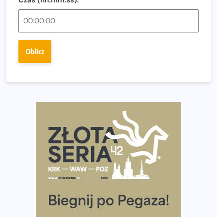
Ostatnie wolne miejsca na jubileuszowy Bieg
Fabrykanta. Organizatorzy odkrywają trasę dzień po
dniu.
Złota Seria 42 rośnie. Coraz więcej maratończyków
Oblicz
wybiera wyzwanie trzech największych maratonów w
Polsce
Praska 5k Run gospodarzem Mistrzostw Polski
Największy Bieg Powstania Warszawskiego w historii.
Ponad 12 tysięcy uczestników pobiegło dla Bohaterów!
Tętno vs tempo – czym kierować się w bieganiu?
Co ma dużo białka? Produkty, które warto włączyć do
diety
Rozbiegany Olsztyn szykuje się na weekend z
półmaratonem
Już w tę sobotę 35. Bieg Powstania Warszawskiego.