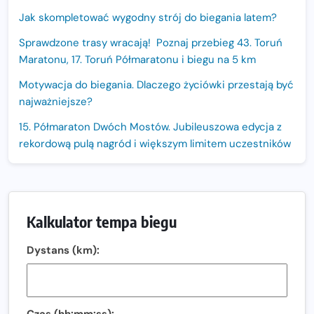
Jak skompletować wygodny strój do biegania latem?
Sprawdzone trasy wracają! Poznaj przebieg 43. Toruń
Maratonu, 17. Toruń Półmaratonu i biegu na 5 km
Motywacja do biegania. Dlaczego życiówki przestają być
najważniejsze?
15. Półmaraton Dwóch Mostów. Jubileuszowa edycja z
rekordową pulą nagród i większym limitem uczestników
Trasa 48. Maratonu Warszawskiego odkryta.
Sprawdzony przebieg i profil stworzony do szybkiego
biegania
Kalkulator tempa biegu
Oficjalna koszulka LOTTO 25. Poznań Maratonu!
Dystans (km):
Amazfit Balance 3: Kompleksowe narzędzie dla biegacza
i zawodnika Hyrox?
Regeneracja w bieganiu. Co warto o niej wiedzieć?
Czas (hh:mm:ss):