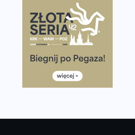
Praska 5k Run gospodarzem Mistrzostw Polski
Największy Bieg Powstania Warszawskiego w historii.
Ponad 12 tysięcy uczestników pobiegło dla Bohaterów!
Tętno vs tempo – czym kierować się w bieganiu?
Co ma dużo białka? Produkty, które warto włączyć do
diety
Rozbiegany Olsztyn szykuje się na weekend z
półmaratonem
Już w tę sobotę 35. Bieg Powstania Warszawskiego.
Wystartuje rekordowa liczba uczestników