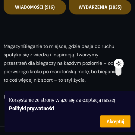
WIADOMOŚCI
(916)
WYDARZENIA
(2855)
MagazynBieganie to miejsce, gdzie pasja do ruchu
spotyka się z wiedzą i inspiracją. Tworzymy
przestrzeń dla biegaczy na każdym poziomie – od
pierwszego kroku po maratońską metę, bo bieganie
to coś więcej niż sport – to styl życia.
Biegaj z nami i odkrywaj swoją najlepszą wersję!
Korzystanie ze strony wiąże się z akceptacją naszej
Polityki prywatności
Akceptuj