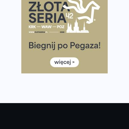
półmaratonem
Już w tę sobotę 35. Bieg Powstania Warszawskiego.
Wystartuje rekordowa liczba uczestników
35. Bieg Powstania Warszawskiego – praktyczny
poradnik przed startem
Ile razy w tygodniu biegać? 3 treningi wystarczą? Jak
często biegać, żeby robić postępy
Już w ten weekend! Przed nami Nocny Portowy Maraton
i Półmaraton Szczeciński. Wszystko, co warto wiedzieć