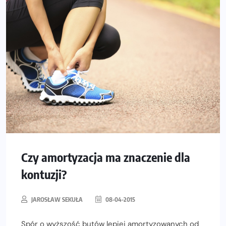
Czy amortyzacja ma znaczenie dla
kontuzji?
JAROSŁAW SEKUŁA
08-04-2015
Spór o wyższość butów lepiej amortyzowanych od