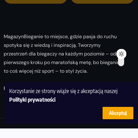
MagazynBieganie to miejsce, gdzie pasja do ruchu
spotyka się z wiedzą i inspiracją. Tworzymy
przestrzeń dla biegaczy na każdym poziomie – od
pierwszego kroku po maratońską metę, bo bieganie
to coś więcej niż sport – to styl życia.
Biegaj z nami i odkrywaj swoją najlepszą wersję!
Korzystanie ze strony wiąże się z akceptacją naszej
Polityki prywatności
Akceptuj
© Copyright 2025
magazynbieganie.pl
powered by