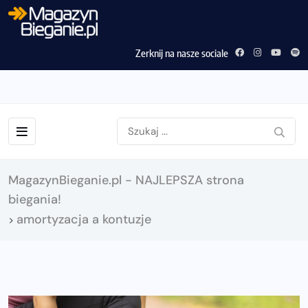
Zerknij na nasze sociale
MagazynBieganie.pl - NAJLEPSZA strona
biegania!
amortyzacja a kontuzje
>