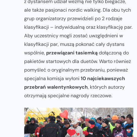
z dystansem udział wezmą nie tylko biegacze,
ale także pasjonaci nordic walking. Dla obu tych
grup organizatorzy przewidzieli po 2 rodzaje
klasyfikacji – indywidualną oraz klasyfikację par.
Aby uczestnicy mogli zostać uwzględnieni w
klasyfikacji par, muszą pokonać cały dystans
wspólnie,
przewiązani tasiemką
dołączoną do
pakietów startowych dla duetów. Warto również
pomyśleć o oryginalnym przebraniu, ponieważ
specjalna komisja wyłoni
10 najciekawszych
przebrań walentynkowych
, których autorzy
otrzymają specjalne nagrody rzeczowe.