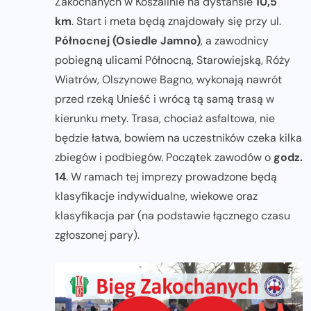
Zakochanych w Koszalinie na dystansie
10,5
km
. Start i meta będą znajdowały się przy ul.
Północnej (Osiedle Jamno)
, a zawodnicy
pobiegną ulicami Północną, Starowiejską, Róży
Wiatrów, Olszynowe Bagno, wykonają nawrót
przed rzeką Unieść i wrócą tą samą trasą w
kierunku mety. Trasa, chociaż asfaltowa, nie
będzie łatwa, bowiem na uczestników czeka kilka
zbiegów i podbiegów. Początek zawodów o
godz.
14
. W ramach tej imprezy prowadzone będą
klasyfikacje indywidualne, wiekowe oraz
klasyfikacja par (na podstawie łącznego czasu
zgłoszonej pary).