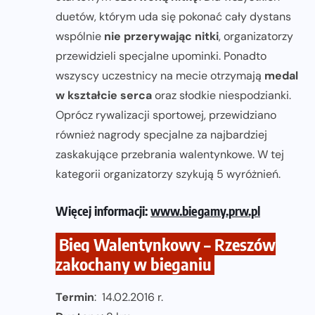
duetów, którym uda się pokonać cały dystans
wspólnie
nie przerywając nitki
, organizatorzy
przewidzieli specjalne upominki. Ponadto
wszyscy uczestnicy na mecie otrzymają
medal
w kształcie serca
oraz słodkie niespodzianki.
Oprócz rywalizacji sportowej, przewidziano
również nagrody specjalne za najbardziej
zaskakujące przebrania walentynkowe. W tej
kategorii organizatorzy szykują 5 wyróżnień.
Więcej informacji:
www.biegamy.prw.pl
Bieg Walentynkowy – Rzeszów
zakochany w bieganiu
Termin
: 14.02.2016 r.