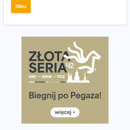
Złota Seria 42 rośnie. Coraz więcej maratończyków
Oblicz
wybiera wyzwanie trzech największych maratonów w
Polsce
Praska 5k Run gospodarzem Mistrzostw Polski
Największy Bieg Powstania Warszawskiego w historii.
Ponad 12 tysięcy uczestników pobiegło dla Bohaterów!
Tętno vs tempo – czym kierować się w bieganiu?
Co ma dużo białka? Produkty, które warto włączyć do
diety
Rozbiegany Olsztyn szykuje się na weekend z
półmaratonem
Już w tę sobotę 35. Bieg Powstania Warszawskiego.
Wystartuje rekordowa liczba uczestników
35. Bieg Powstania Warszawskiego – praktyczny
poradnik przed startem