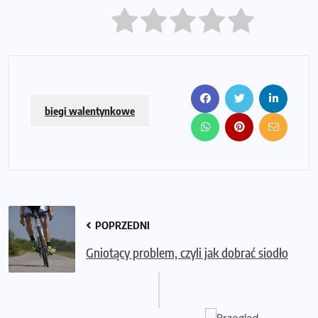
biegi walentynkowe
POPRZEDNI
Gniotący problem, czyli jak dobrać siodło