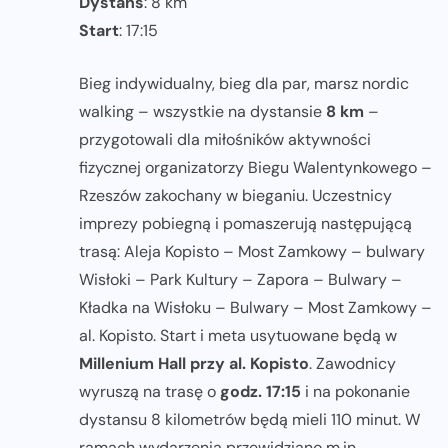
Dystans
: 8 km
Start
: 17:15
Bieg indywidualny, bieg dla par, marsz nordic
walking – wszystkie na dystansie
8 km
–
przygotowali dla miłośników aktywności
fizycznej organizatorzy Biegu Walentynkowego –
Rzeszów zakochany w bieganiu. Uczestnicy
imprezy pobiegną i pomaszerują następującą
trasą: Aleja Kopisto – Most Zamkowy – bulwary
Wisłoki – Park Kultury – Zapora – Bulwary –
Kładka na Wisłoku – Bulwary – Most Zamkowy –
al. Kopisto. Start i meta usytuowane będą w
Millenium Hall przy al. Kopisto
. Zawodnicy
wyruszą na trasę o
godz. 17:15
i na pokonanie
dystansu 8 kilometrów będą mieli 110 minut. W
ramach wydarzenia przewidziano m.in.