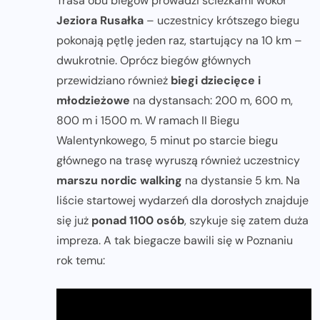
Trasa obu biegów prowadzi ścieżkami wokół
Jeziora Rusałka
– uczestnicy krótszego biegu
pokonają pętlę jeden raz, startujący na 10 km –
dwukrotnie. Oprócz biegów głównych
przewidziano również
biegi dziecięce i
młodzieżowe
na dystansach: 200 m, 600 m,
800 m i 1500 m. W ramach II Biegu
Walentynkowego, 5 minut po starcie biegu
głównego na trasę wyruszą również uczestnicy
marszu nordic walking
na dystansie 5 km. Na
liście startowej wydarzeń dla dorosłych znajduje
się już
ponad 1100 osób
, szykuje się zatem duża
impreza. A tak biegacze bawili się w Poznaniu
rok temu: