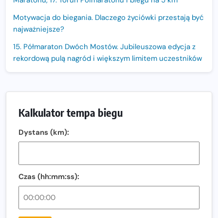
Maratonu, 17. Toruń Półmaratonu i biegu na 5 km
Motywacja do biegania. Dlaczego życiówki przestają być
najważniejsze?
15. Półmaraton Dwóch Mostów. Jubileuszowa edycja z
rekordową pulą nagród i większym limitem uczestników
Trasa 48. Maratonu Warszawskiego odkryta.
Sprawdzony przebieg i profil stworzony do szybkiego
biegania
Kalkulator tempa biegu
Oficjalna koszulka LOTTO 25. Poznań Maratonu!
Dystans (km):
Amazfit Balance 3: Kompleksowe narzędzie dla biegacza
i zawodnika Hyrox?
Regeneracja w bieganiu. Co warto o niej wiedzieć?
Czas (hh:mm:ss):
Ostatnie wolne miejsca na jubileuszowy Bieg
Fabrykanta. Organizatorzy odkrywają trasę dzień po
dniu.