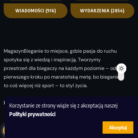
WIADOMOŚCI
(916)
WYDARZENIA
(2854)
MagazynBieganie to miejsce, gdzie pasja do ruchu
spotyka się z wiedzą i inspiracją. Tworzymy
przestrzeń dla biegaczy na każdym poziomie – od
pierwszego kroku po maratońską metę, bo bieganie
to coś więcej niż sport – to styl życia.
Biegaj z nami i odkrywaj swoją najlepszą wersję!
Korzystanie ze strony wiąże się z akceptacją naszej
Polityki prywatności
Akceptuj