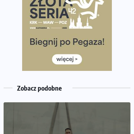
Co ma dużo białka? Produkty, które warto włączyć do
diety
Rozbiegany Olsztyn szykuje się na weekend z
półmaratonem
Już w tę sobotę 35. Bieg Powstania Warszawskiego.
Wystartuje rekordowa liczba uczestników
35. Bieg Powstania Warszawskiego – praktyczny
poradnik przed startem
Zobacz podobne