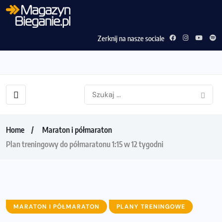
Zerknij na nasze sociale
Home
Maraton i półmaraton
Plan treningowy do półmaratonu 1:15 w 12 tygodni
MARATON I PÓŁMARATON
PLANY TRENINGOWE