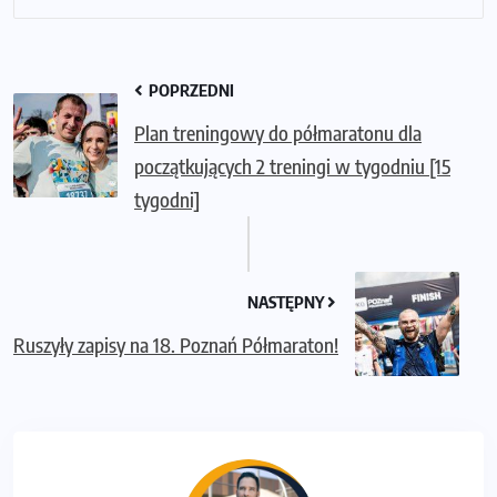
POPRZEDNI
Plan treningowy do półmaratonu dla
początkujących 2 treningi w tygodniu [15
tygodni]
NASTĘPNY
Ruszyły zapisy na 18. Poznań Półmaraton!