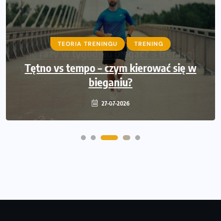
TEORIA TRENINGU
TRENING
TEORIA TRENINGU
TRENING
Ile razy w tygodniu biegać? 3 treningi
wystarczą? Jak często biegać, żeby robić
Tętno vs tempo – czym kierować się w
bieganiu?
postępy
20-07-2026
27-07-2026