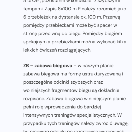
a także „pozostanie w kontakcie” z szybszymi
tempami. Zapis 6×100 m P należy rozumieć jako
6 przebieżek na dystansie ok. 100 m. Przerwą
pomiędzy przebieżkami może być spacer w
stronę przeciwną do biegu. Pomiędzy biegiem
spokojnym a przebieżkami można wykonać kilka
lekkich ćwiczeń rozciągających.
ZB – zabawa biegowa
– w naszym planie
zabawa biegowa ma formę ustrukturyzowaną i
poszczególne odcinki szybszych oraz
wolniejszych fragmentów biegu są dokładnie
rozpisane. Zabawa biegowa w niniejszym planie
pełni rolę wprowadzenia do bardziej
intensywnych treningów specjalistycznych. W
przypadku tych treningów należy zwrócić uwagę,
by pierwsze odcinki po rozgrzewce wykonywać