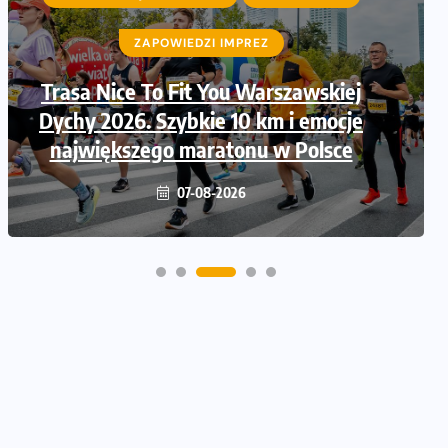
ZAPOWIEDZI IMPREZ
ZAPOWIEDZI IMPREZ
Trasa Nice To Fit You Warszawskiej
Ruszają zapisy na Nice To Fit You
Dychy 2026. Szybkie 10 km i emocje
Mini Maraton przy okazji 48.
największego maratonu w Polsce
Maratonu Warszawskiego
06-08-2026
07-08-2026