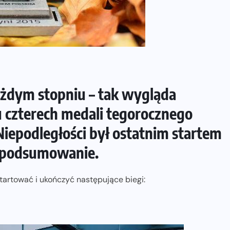
żdym stopniu – tak wygląda
u czterech medali tegorocznego
iepodległości był ostatnim startem
o podsumowanie.
artować i ukończyć następujące biegi: