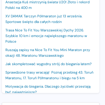
Anastazja Kuś mistrzynią świata U20! Złoto i rekord
Polski na 400 m
XV DAMAK Tarczyn Półmaraton już 13 września.
Sportowe święto dla całych rodzin
Trasa Nice To Fit You Warszawskiej Dychy 2026.
Szybkie 10 km i emocje największego maratonu w
Polsce
Ruszają zapisy na Nice To Fit You Mini Maraton przy
okazji 48. Maratonu Warszawskiego
Jak skompletować wygodny strój do biegania latem?
Sprawdzone trasy wracają! Poznaj przebieg 43. Toruń
Maratonu, 17. Toruń Półmaratonu i biegu na 5 km
Motywacja do biegania. Dlaczego życiówki przestają
być najważniejsze?
15. Półmaraton Dwóch Mostów. Jubileuszowa edycja z