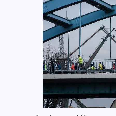
ZAPOWIEDZI IMPREZ
XV DAMAK Tarczyn Półmaraton już
13 września. Sportowe święto dla
 m
całych rodzin
07-08-2026