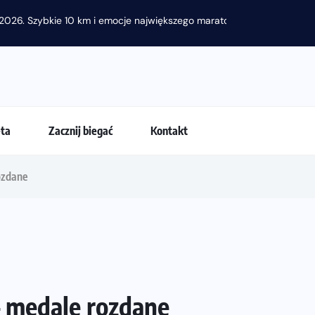
raton przy okazji 48. Maratonu Warszawskiego
eta
Zacznij biegać
Kontakt
ozdane
– medale rozdane