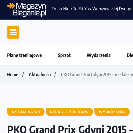
Ruszają zapisy na Nice To Fit You Mini Ma
Plany treningowe
Sprzęt
Wydarzenia
Di
Home
Aktualności
PKO Grand Prix Gdyni 2015 – medale r
AKTUALNOŚCI
RELACJE Z BIEGÓW
WYDARZENIA
PKO Grand Prix Gdyni 2015 