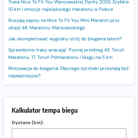
Trasa Nice To Fit You Warszawskiej Dychy 2026. Szybkie
10 km i emocje największego maratonu w Polsce
Ruszają zapisy na Nice To Fit You Mini Maraton przy
okazji 48. Maratonu Warszawskiego
Jak skompletować wygodny strój do biegania latem?
Sprawdzone trasy wracają! Poznaj przebieg 43. Toruń
Maratonu, 17. Toruń Półmaratonu i biegu na 5 km
Motywacja do biegania. Dlaczego życiówki przestają być
najważniejsze?
15. Półmaraton Dwóch Mostów. Jubileuszowa edycja z
rekordową pulą nagród i większym limitem uczestników
Trasa 48. Maratonu Warszawskiego odkryta.
Kalkulator tempa biegu
Sprawdzony przebieg i profil stworzony do szybkiego
biegania
Dystans (km):
Oficjalna koszulka LOTTO 25. Poznań Maratonu!