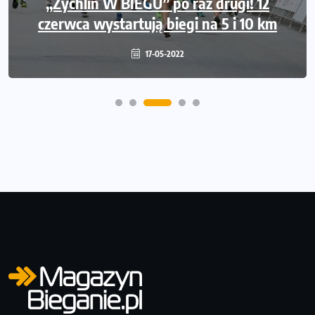
Międzynarodowe gwiazdy lekkiej atletyki
„Żychlin W BIEGU” po raz drugi! 12
czerwca wystartują biegi na 5 i 10 km
na Poznań Athletics Grand Prix!
09-05-2022
17-05-2022