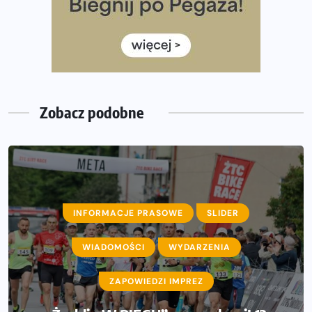
Rozbiegany Olsztyn szykuje się na weekend z
półmaratonem
Już w tę sobotę 35. Bieg Powstania Warszawskiego.
Wystartuje rekordowa liczba uczestników
Zobacz podobne
INFORMACJE PRASOWE
SLIDER
AKTUALNOŚCI
WIADOMOŚCI
INFORMACJE PRASOWE
WYDARZENIA
WIADOMOŚCI
ZAPOWIEDZI IMPREZ
WYDARZENIA