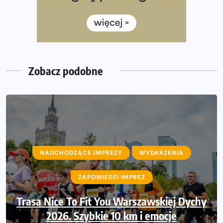
Rozbiegany Olsztyn szykuje się na weekend z
półmaratonem
Już w tę sobotę 35. Bieg Powstania Warszawskiego.
Wystartuje rekordowa liczba uczestników
Zobacz podobne
NADCHODZĄCE IMPREZY
NADCHODZĄCE IMPREZY
WYDARZENIA
WYDARZENIA
ZAPOWIEDZI IMPREZ
ZAPOWIEDZI IMPREZ
Trasa Nice To Fit You Warszawskiej Dychy
Ruszają zapisy na Nice To Fit You Mini
Maraton przy okazji 48. Maratonu
2026. Szybkie 10 km i emocje