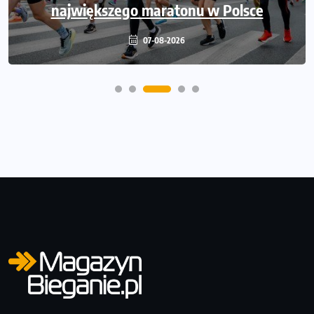
największego maratonu w Polsce
Warszawskiego
06-08-2026
07-08-2026