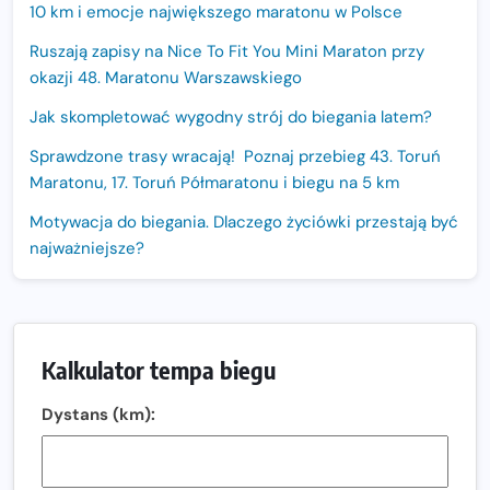
10 km i emocje największego maratonu w Polsce
Ruszają zapisy na Nice To Fit You Mini Maraton przy
okazji 48. Maratonu Warszawskiego
Jak skompletować wygodny strój do biegania latem?
Sprawdzone trasy wracają! Poznaj przebieg 43. Toruń
Maratonu, 17. Toruń Półmaratonu i biegu na 5 km
Motywacja do biegania. Dlaczego życiówki przestają być
najważniejsze?
15. Półmaraton Dwóch Mostów. Jubileuszowa edycja z
rekordową pulą nagród i większym limitem uczestników
Trasa 48. Maratonu Warszawskiego odkryta.
Kalkulator tempa biegu
Sprawdzony przebieg i profil stworzony do szybkiego
biegania
Dystans (km):
Oficjalna koszulka LOTTO 25. Poznań Maratonu!
Amazfit Balance 3: Kompleksowe narzędzie dla biegacza