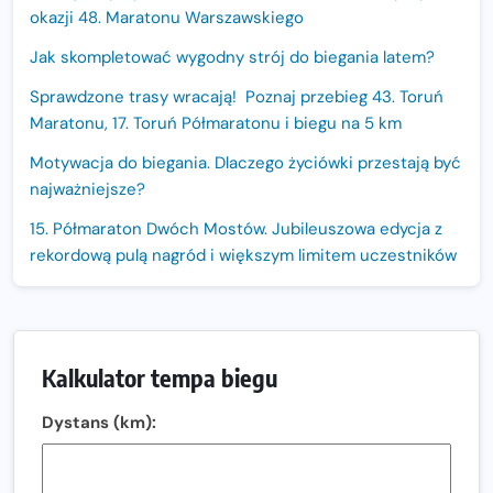
okazji 48. Maratonu Warszawskiego
Jak skompletować wygodny strój do biegania latem?
Sprawdzone trasy wracają! Poznaj przebieg 43. Toruń
Maratonu, 17. Toruń Półmaratonu i biegu na 5 km
Motywacja do biegania. Dlaczego życiówki przestają być
najważniejsze?
15. Półmaraton Dwóch Mostów. Jubileuszowa edycja z
rekordową pulą nagród i większym limitem uczestników
Trasa 48. Maratonu Warszawskiego odkryta.
Sprawdzony przebieg i profil stworzony do szybkiego
biegania
Kalkulator tempa biegu
Oficjalna koszulka LOTTO 25. Poznań Maratonu!
Dystans (km):
Amazfit Balance 3: Kompleksowe narzędzie dla biegacza
i zawodnika Hyrox?
Regeneracja w bieganiu. Co warto o niej wiedzieć?