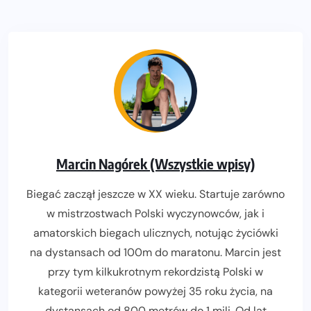
Marcin Nagórek (Wszystkie wpisy)
Biegać zaczął jeszcze w XX wieku. Startuje zarówno
w mistrzostwach Polski wyczynowców, jak i
amatorskich biegach ulicznych, notując życiówki
na dystansach od 100m do maratonu. Marcin jest
przy tym kilkukrotnym rekordzistą Polski w
kategorii weteranów powyżej 35 roku życia, na
dystansach od 800 metrów do 1 mili. Od lat