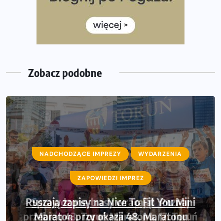
Już w tę sobotę 35. Bieg Powstania Warszawskiego.
Wystartuje rekordowa liczba uczestników
35. Bieg Powstania Warszawskiego – praktyczny
poradnik przed startem
Zobacz podobne
NADCHODZĄCE IMPREZY
WYDARZENIA
ZAPOWIEDZI IMPREZ
Sprawdzone trasy wracają! Poznaj
przebieg 43. Toruń Maratonu, 17. Toruń