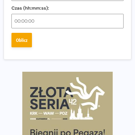
Czas (hh:mm:ss):
Ostatnie wolne miejsca na jubileuszowy Bieg
Fabrykanta. Organizatorzy odkrywają trasę dzień po
dniu.
Złota Seria 42 rośnie. Coraz więcej maratończyków
Oblicz
wybiera wyzwanie trzech największych maratonów w
Polsce
Praska 5k Run gospodarzem Mistrzostw Polski
Największy Bieg Powstania Warszawskiego w historii.
Ponad 12 tysięcy uczestników pobiegło dla Bohaterów!
Tętno vs tempo – czym kierować się w bieganiu?
Co ma dużo białka? Produkty, które warto włączyć do
diety
Rozbiegany Olsztyn szykuje się na weekend z
półmaratonem