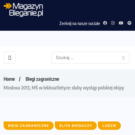
Zerknij na nasze sociale
Home
Biegi zagraniczne
Moskwa 2013, MŚ w lekkoatletyce: słaby występ polskiej ekipy
BIEGI ZAGRANICZNE
ELITA BIEGACZY
LUDZIE