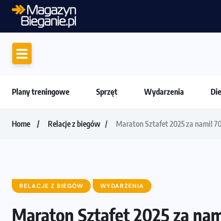
Amazfit Balance 3: Kompleksowe narzędzie
Plany treningowe
Sprzęt
Wydarzenia
Di
Home
Relacje z biegów
Maraton Sztafet 2025 za nami! 70
RELACJE Z BIEGÓW
WYDARZENIA
Maraton Sztafet 2025 za nam