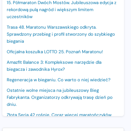
15. Półmaraton Dwóch Mostów. Jubileuszowa edycja z
rekordową pulą nagród i większym limitem
uczestników
Trasa 48. Maratonu Warszawskiego odkryta.
Sprawdzony przebieg i profil stworzony do szybkiego
biegania
Oficjalna koszulka LOTTO 25. Poznań Maratonu!
Amazfit Balance 3: Kompleksowe narzędzie dla
biegacza i zawodnika Hyrox?
Regeneracja w bieganiu. Co warto o niej wiedzieć?
Ostatnie wolne miejsca na jubileuszowy Bieg
Fabrykanta. Organizatorzy odkrywają trasę dzień po
dniu.
Złota Seria 42 rośnie. Coraz więcej maratończyków
wybiera wyzwanie trzech największych maratonów w
Polsce