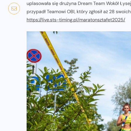
uplasowała się drużyna Dream Team Wokół Łysej G
przypadł Teamowi OBI, który zgłosił aż 28 swoich
https://live.sts-timing.pl/maratonsztafet2025/
NADCHODZĄCE IMPREZY
WYDARZENIA