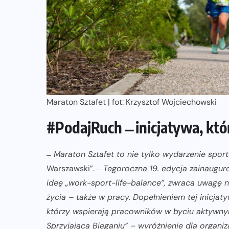
ZAPOWIEDZI IMPREZ
Trasa 48. Maratonu
Warszawskiego odkryta.
Sprawdzony przebieg i profil
stworzony do szybkiego biegania
05-08-2026
Maraton Sztafet | fot: Krzysztof Wojciechowski
#PodajRuch ̶̶ inicjatywa, któr
̶ Maraton Sztafet to nie tylko wydarzenie sp
Warszawski”. ̶
Tegoroczna 19. edycja zainaugu
ideę „work-sport-life-balance”, zwraca uwagę n
życia – także w pracy. Dopełnieniem tej inicj
którzy wspierają pracowników w byciu aktywnym
Sprzyjająca Bieganiu” – wyróżnienie dla organiz