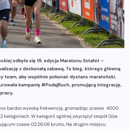
kiej odbyła się 19. edycja Maratonu Sztafet –
lizację z doskonałą zabawą. To bieg, którego główną
ny team, aby wspólnie pokonać dystans maratoński.
urowała kampanię #PodajRuch, promującą integrację,
pracy.
wano bardzo wysoką frekwencję, gromadząc prawie 4000
 kategoriach. W kategorii ogólnej zwyciężył zespół Giża
ującym czasie 02:26:06 brutto. Na drugim miejscu