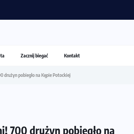
 dla biegacza i zawodnika Hyrox?
eta
Zacznij biegać
Kontakt
0 drużyn pobiegło na Kępie Potockiej
i! 700 drużyn pobiegło na