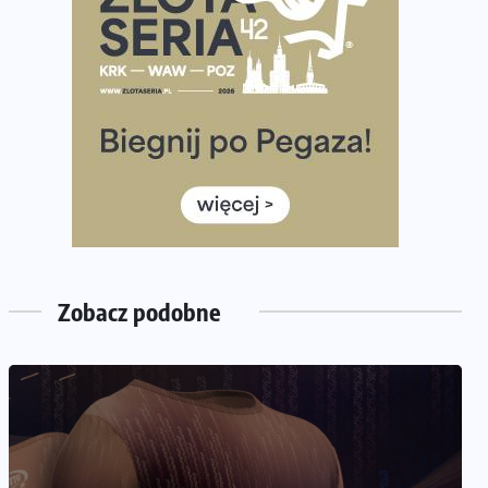
Już w ten weekend! Przed nami Nocny Portowy
Maraton i Półmaraton Szczeciński. Wszystko, co warto
wiedzieć
European Marathon Classics – jak zweryfikować swój
wynik
Medal i koszulka 35. Biegu Powstania Warszawskiego.
Na listach startowych są jeszcze wolne miejsca
Jaki smartwatch dla biegaczy, którzy chcą też przy
okazji trenować pod HYROX?
Jak zaplanować domowe cardio bez przepełniania
Zobacz podobne
mieszkania sprzętem
NADCHODZĄCE IMPREZY
WYDARZENIA