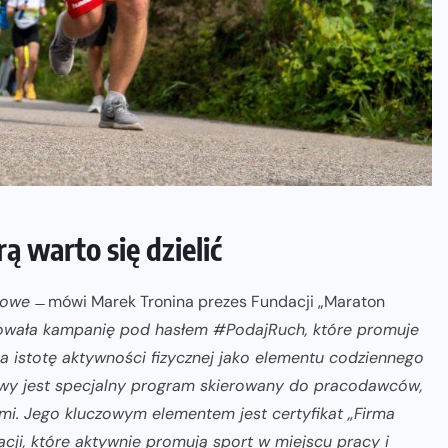
ą warto się dzielić
ortowe
̶ mówi Marek Tronina prezes Fundacji „Maraton
rowała kampanię pod hasłem #PodajRuch, które promuje
a istotę aktywności fizycznej jako elementu codziennego
atywy jest specjalny program skierowany do pracodawców,
i. Jego kluczowym elementem jest certyfikat „Firma
acji, które aktywnie promują sport w miejscu pracy i