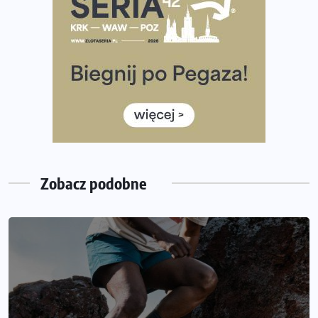
Wystartuje rekordowa liczba uczestników
35. Bieg Powstania Warszawskiego – praktyczny
poradnik przed startem
Ile razy w tygodniu biegać? 3 treningi wystarczą? Jak
często biegać, żeby robić postępy
Już w ten weekend! Przed nami Nocny Portowy Maraton
i Półmaraton Szczeciński. Wszystko, co warto wiedzieć
Zobacz podobne
INFORMACJE PRASOWE