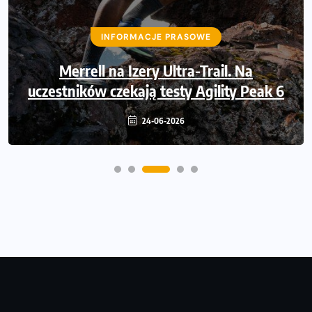
43 000 powodów, by powiedzieć
INFORMACJE PRASOWE
dziękuję. Dołącz Poland Business Run i
pobiegnij po wsparcie dla osób z
Merrell na Izery Ultra-Trail. Na
uczestników czekają testy Agility Peak 6
niepełnosprawnością ruchową
24-06-2026
14-06-2026