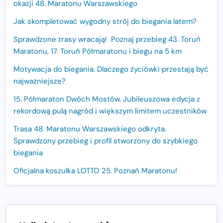
okazji 48. Maratonu Warszawskiego
Jak skompletować wygodny strój do biegania latem?
Sprawdzone trasy wracają! Poznaj przebieg 43. Toruń
Maratonu, 17. Toruń Półmaratonu i biegu na 5 km
Motywacja do biegania. Dlaczego życiówki przestają być
najważniejsze?
15. Półmaraton Dwóch Mostów. Jubileuszowa edycja z
rekordową pulą nagród i większym limitem uczestników
Trasa 48. Maratonu Warszawskiego odkryta.
Sprawdzony przebieg i profil stworzony do szybkiego
biegania
Oficjalna koszulka LOTTO 25. Poznań Maratonu!
Amazfit Balance 3: Kompleksowe narzędzie dla biegacza
i zawodnika Hyrox?
Regeneracja w bieganiu. Co warto o niej wiedzieć?