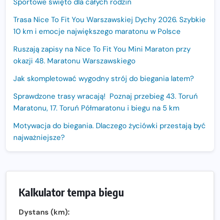
Sportowe święto dla całych rodzin
Trasa Nice To Fit You Warszawskiej Dychy 2026. Szybkie
10 km i emocje największego maratonu w Polsce
Ruszają zapisy na Nice To Fit You Mini Maraton przy
okazji 48. Maratonu Warszawskiego
Jak skompletować wygodny strój do biegania latem?
Sprawdzone trasy wracają! Poznaj przebieg 43. Toruń
Maratonu, 17. Toruń Półmaratonu i biegu na 5 km
Motywacja do biegania. Dlaczego życiówki przestają być
najważniejsze?
15. Półmaraton Dwóch Mostów. Jubileuszowa edycja z
rekordową pulą nagród i większym limitem uczestników
Trasa 48. Maratonu Warszawskiego odkryta.
Kalkulator tempa biegu
Sprawdzony przebieg i profil stworzony do szybkiego
biegania
Dystans (km):