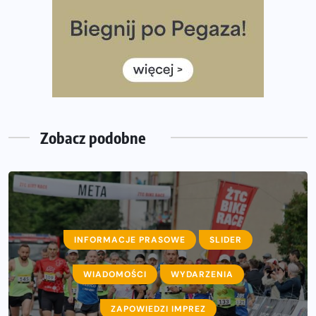
diety
Rozbiegany Olsztyn szykuje się na weekend z
półmaratonem
Już w tę sobotę 35. Bieg Powstania Warszawskiego.
Wystartuje rekordowa liczba uczestników
Zobacz podobne
INFORMACJE PRASOWE
SLIDER
AKTUALNOŚCI
WIADOMOŚCI
INFORMACJE PRASOWE
WYDARZENIA
WIADOMOŚCI
ZAPOWIEDZI IMPREZ
WYDARZENIA