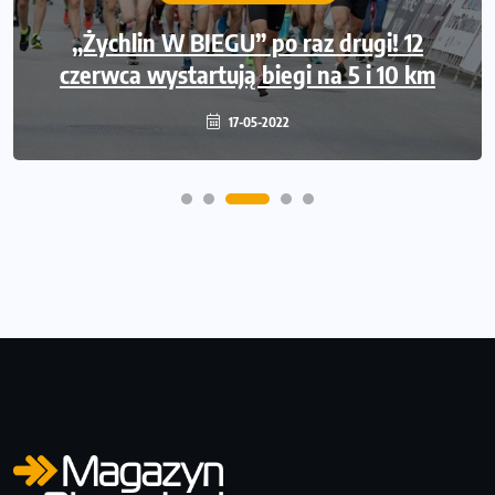
Międzynarodowe gwiazdy lekkiej atletyki
„Żychlin W BIEGU” po raz drugi! 12
czerwca wystartują biegi na 5 i 10 km
na Poznań Athletics Grand Prix!
09-05-2022
17-05-2022