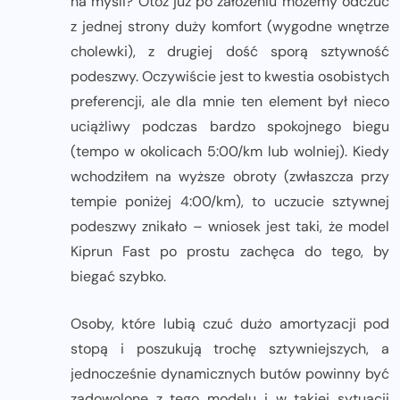
na myśli? Otóż już po założeniu możemy odczuć
z jednej strony duży komfort (wygodne wnętrze
cholewki), z drugiej dość sporą sztywność
podeszwy. Oczywiście jest to kwestia osobistych
preferencji, ale dla mnie ten element był nieco
uciążliwy podczas bardzo spokojnego biegu
(tempo w okolicach 5:00/km lub wolniej). Kiedy
wchodziłem na wyższe obroty (zwłaszcza przy
tempie poniżej 4:00/km), to uczucie sztywnej
podeszwy znikało – wniosek jest taki, że model
Kiprun Fast po prostu zachęca do tego, by
biegać szybko.
Osoby, które lubią czuć dużo amortyzacji pod
stopą i poszukują trochę sztywniejszych, a
jednocześnie dynamicznych butów powinny być
zadowolone z tego modelu i w takiej sytuacji