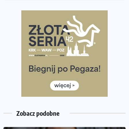
półmaratonem
Już w tę sobotę 35. Bieg Powstania Warszawskiego.
Wystartuje rekordowa liczba uczestników
35. Bieg Powstania Warszawskiego – praktyczny
poradnik przed startem
Ile razy w tygodniu biegać? 3 treningi wystarczą? Jak
często biegać, żeby robić postępy
Już w ten weekend! Przed nami Nocny Portowy Maraton
i Półmaraton Szczeciński. Wszystko, co warto wiedzieć
European Marathon Classics – jak zweryfikować swój
wynik
Medal i koszulka 35. Biegu Powstania Warszawskiego. Na
listach startowych są jeszcze wolne miejsca
Zobacz podobne