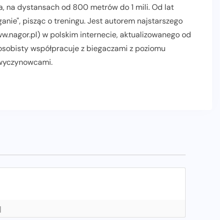
, na dystansach od 800 metrów do 1 mili. Od lat
nie", pisząc o treningu. Jest autorem najstarszego
.nagor.pl) w polskim internecie, aktualizowanego od
 osobisty współpracuje z biegaczami z poziomu
 wyczynowcami.
AKTUALNOŚCI
INFORMACJE PRASOWE
POLECANE
PROMOCJE
]
RELACJE Z BIEGÓW
SLIDER