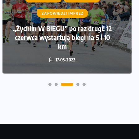
ZAPOWIEDZI IMPREZ
„Żychlin W BIEGU” po raz drugi! 12
czerwca wystartują biegi na 5 i 10
km
17-05-2022