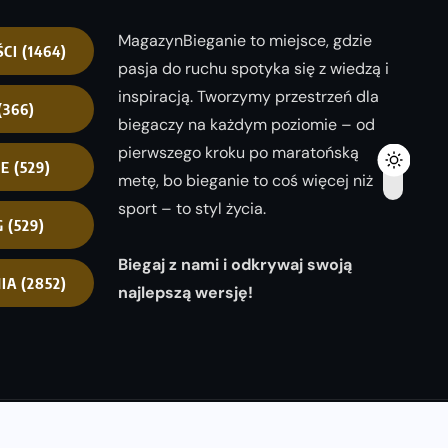
MagazynBieganie to miejsce, gdzie
ŚCI
(1464)
pasja do ruchu spotyka się z wiedzą i
inspiracją. Tworzymy przestrzeń dla
(366)
biegaczy na każdym poziomie – od
pierwszego kroku po maratońską
NE
(529)
metę, bo bieganie to coś więcej niż
sport – to styl życia.
G
(529)
Biegaj z nami i odkrywaj swoją
IA
(2852)
najlepszą wersję!
opyright 2025
magazynbieganie.pl
powered by
FoolProofSoft