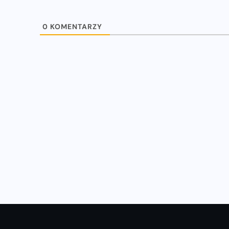
0
KOMENTARZY
WIADOMOŚCI
u
Natalia Kaczmarek i Ewa Swoboda
z nowymi rekordami!
16-07-2023