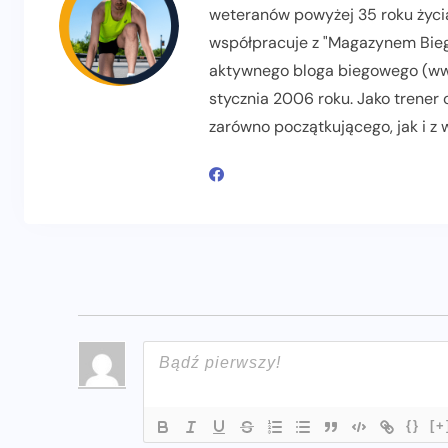
weteranów powyżej 35 roku życia
współpracuje z "Magazynem Biega
aktywnego bloga biegowego (www
stycznia 2006 roku. Jako trener
zarówno początkującego, jak i z
{}
[+