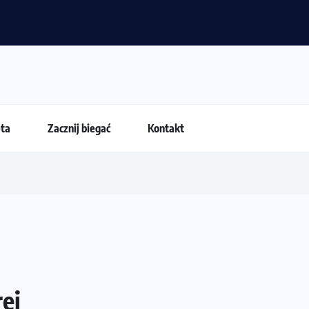
. Dlaczego życiówki przestają być najważniejsze?
eta
Zacznij biegać
Kontakt
ei