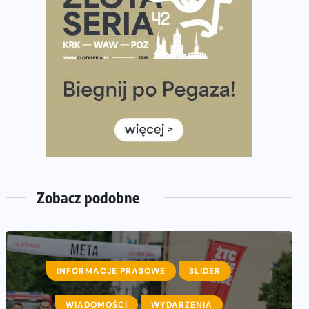
półmaratonem
Już w tę sobotę 35. Bieg Powstania Warszawskiego.
Wystartuje rekordowa liczba uczestników
35. Bieg Powstania Warszawskiego – praktyczny
poradnik przed startem
Ile razy w tygodniu biegać? 3 treningi wystarczą? Jak
często biegać, żeby robić postępy
Już w ten weekend! Przed nami Nocny Portowy
Maraton i Półmaraton Szczeciński. Wszystko, co warto
wiedzieć
Zobacz podobne
INFORMACJE PRASOWE
SLIDER
WIADOMOŚCI
WYDARZENIA