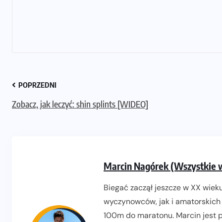
POPRZEDNI
Zobacz, jak leczyć: shin splints [WIDEO]
Marcin Nagórek (Wszystkie 
Biegać zaczął jeszcze w XX wieku
wyczynowców, jak i amatorskich 
100m do maratonu. Marcin jest pr