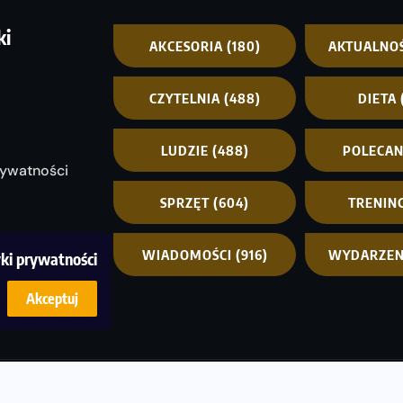
ki
AKCESORIA
(180)
AKTUALNO
CZYTELNIA
(488)
DIETA
LUDZIE
(488)
POLECA
rywatności
SPRZĘT
(604)
TRENIN
WIADOMOŚCI
(916)
WYDARZEN
yki prywatności
Akceptuj
© C