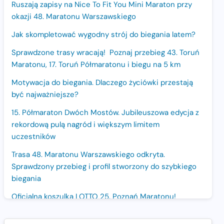
Ruszają zapisy na Nice To Fit You Mini Maraton przy
okazji 48. Maratonu Warszawskiego
Jak skompletować wygodny strój do biegania latem?
Sprawdzone trasy wracają! Poznaj przebieg 43. Toruń
Maratonu, 17. Toruń Półmaratonu i biegu na 5 km
Motywacja do biegania. Dlaczego życiówki przestają
być najważniejsze?
15. Półmaraton Dwóch Mostów. Jubileuszowa edycja z
rekordową pulą nagród i większym limitem
uczestników
Trasa 48. Maratonu Warszawskiego odkryta.
Sprawdzony przebieg i profil stworzony do szybkiego
biegania
Oficjalna koszulka LOTTO 25. Poznań Maratonu!
Amazfit Balance 3: Kompleksowe narzędzie dla