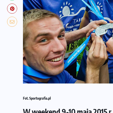
Fot. Sportografia.pl
W weekend 9-10 maja 2015 r
NADCHODZĄCE IMPREZY
WYDARZENIA