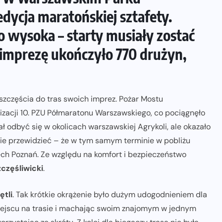
ZAPOWIEDZI IMPREZ
edycja maratońskiej sztafety.
15. Półmaraton Dwóch Mostów.
 wysoka – starty musiały zostać
Jubileuszowa edycja z rekordową
ą imprezę ukończyło 770 drużyn,
pulą nagród i większym limitem
uczestników
05-08-2026
szczęścia do tras swoich imprez. Pożar Mostu
zacji 10. PZU Półmaratonu Warszawskiego, co pociągnęło
ł odbyć się w okolicach warszawskiej Agrykoli, ale okazało
anie przewidzieć – że w tym samym terminie w pobliżu
ech Poznań. Ze względu na komfort i bezpieczeństwo
zczęśliwicki
.
ętli
. Tak krótkie okrążenie było dużym udogodnieniem dla
miejscu na trasie i machając swoim znajomym w jednym