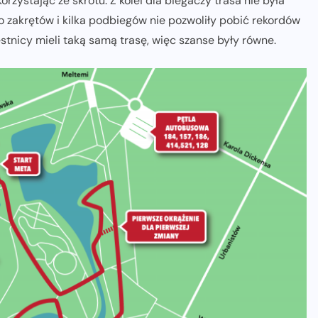
orzystając ze skrótu. Z kolei dla biegaczy trasa nie była
zakrętów i kilka podbiegów nie pozwoliły pobić rekordów
stnicy mieli taką samą trasę, więc szanse były równe.