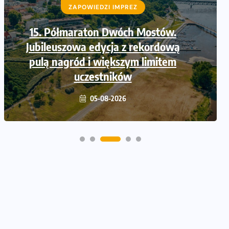
ZAPOWIEDZI IMPREZ
Trasa 48. Maratonu
Warszawskiego odkryta.
Sprawdzony przebieg i profil
stworzony do szybkiego biegania
05-08-2026