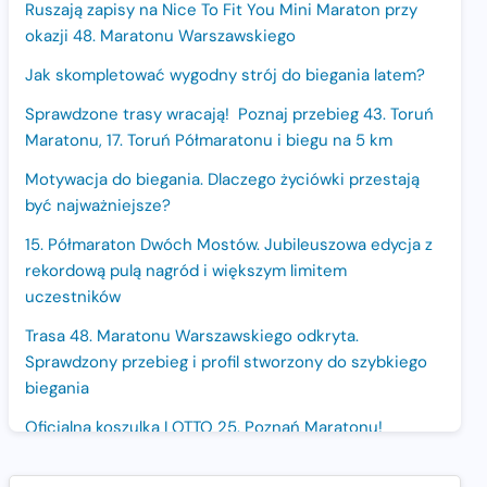
Ruszają zapisy na Nice To Fit You Mini Maraton przy
okazji 48. Maratonu Warszawskiego
Jak skompletować wygodny strój do biegania latem?
Sprawdzone trasy wracają! Poznaj przebieg 43. Toruń
Maratonu, 17. Toruń Półmaratonu i biegu na 5 km
Motywacja do biegania. Dlaczego życiówki przestają
być najważniejsze?
15. Półmaraton Dwóch Mostów. Jubileuszowa edycja z
rekordową pulą nagród i większym limitem
uczestników
Trasa 48. Maratonu Warszawskiego odkryta.
Sprawdzony przebieg i profil stworzony do szybkiego
biegania
Oficjalna koszulka LOTTO 25. Poznań Maratonu!
Amazfit Balance 3: Kompleksowe narzędzie dla