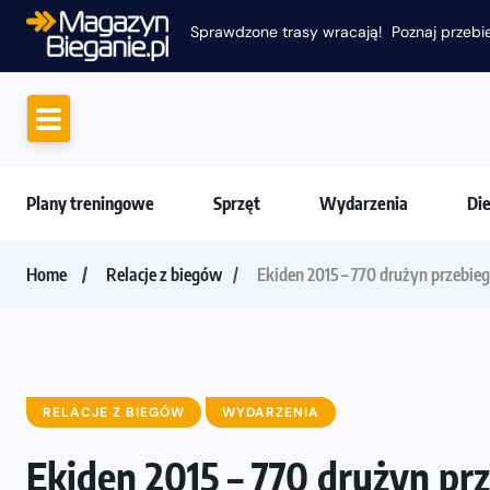
Motywacja do biegania. Dlaczego życiówki
Plany treningowe
Sprzęt
Wydarzenia
Di
Home
Relacje z biegów
Ekiden 2015 – 770 drużyn przebie
RELACJE Z BIEGÓW
WYDARZENIA
Ekiden 2015 – 770 drużyn pr