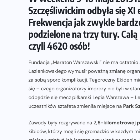
Szczęśliwickim odbyła się XI 
ZAPOWIEDZI IMPREZ
Frekwencja jak zwykle bardzo
Sprawdzone trasy wracają! Poznaj
podzielone na trzy tury. Cał
przebieg 43. Toruń Maratonu, 17.
czyli 4620 osób!
Toruń Półmaratonu i biegu na 5 km
06-08-2026
Fundacja „Maraton Warszawski” nie ma ostatnio 
Łazienkowskiego wymusił poważną zmianę organi
za sobą sporo komplikacji. Tegoroczny Ekiden mia
się – czego organizatorzy imprezy nie byli w st
odbędzie się mecz piłkarski Legia Warszawa – L
uczestników sztafeta zmieniła miejsce na
Park S
Zawody były rozgrywane na 2
,5-kilometrowej p
kibiców, którzy mogli się gromadzić w każdym 