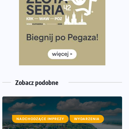
półmaratonem
Już w tę sobotę 35. Bieg Powstania Warszawskiego.
Wystartuje rekordowa liczba uczestników
35. Bieg Powstania Warszawskiego – praktyczny
poradnik przed startem
Ile razy w tygodniu biegać? 3 treningi wystarczą? Jak
często biegać, żeby robić postępy
Już w ten weekend! Przed nami Nocny Portowy
Maraton i Półmaraton Szczeciński. Wszystko, co warto
wiedzieć
Zobacz podobne
NADCHODZĄCE IMPREZY
WYDARZENIA