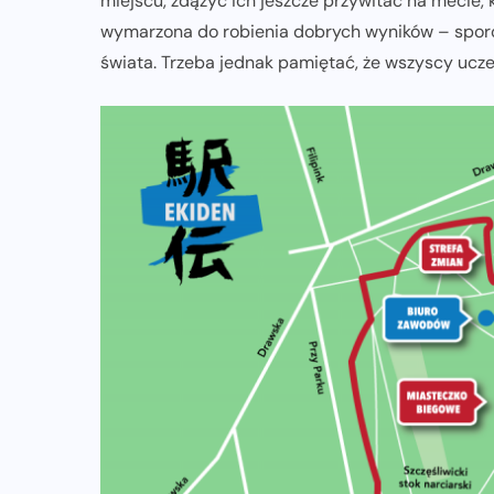
miejscu, zdążyć ich jeszcze przywitać na mecie, k
wymarzona do robienia dobrych wyników – sporo 
świata. Trzeba jednak pamiętać, że wszyscy ucze