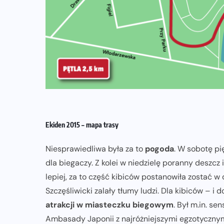
Ekiden 2015 – mapa trasy
Niesprawiedliwa była za to
pogoda
. W sobotę pi
dla biegaczy. Z kolei w niedzielę poranny deszcz 
lepiej, za to część kibiców postanowiła zostać 
Szczęśliwicki zalały tłumy ludzi. Dla kibiców – i
atrakcji w miasteczku biegowym
. Był m.in. s
Ambasady Japonii z najróżniejszymi egzotycznymi