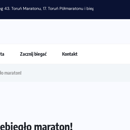
 przestają być najważniejsze?
eta
Zacznij biegać
Kontakt
gło maraton!
zebiegło maraton!