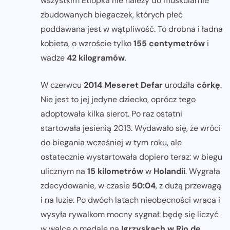
wszystkim Etiopka nie należy do muskularnie
zbudowanych biegaczek, których płeć
poddawana jest w wątpliwość. To drobna i ładna
kobieta, o wzroście tylko
155 centymetrów
i
wadze
42 kilogramów
.
W czerwcu
2014 Meseret Defar
urodziła
córkę
.
Nie jest to jej jedyne dziecko, oprócz tego
adoptowała kilka sierot. Po raz ostatni
startowała jesienią 2013. Wydawało się, że wróci
do biegania wcześniej w tym roku, ale
ostatecznie wystartowała dopiero teraz: w biegu
ulicznym na
15 kilometrów
w
Holandii
. Wygrała
zdecydowanie, w czasie
50:04
, z dużą przewagą
i na luzie. Po dwóch latach nieobecności wraca i
wysyła rywalkom mocny sygnał: będę się liczyć
w walce o medale na
Igrzyskach w Rio de