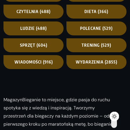
CZYTELNIA
(488)
DIETA
(366)
LUDZIE
(488)
POLECANE
(529)
SPRZĘT
(604)
TRENING
(529)
WIADOMOŚCI
(916)
WYDARZENIA
(2855)
MagazynBieganie to miejsce, gdzie pasja do ruchu
spotyka się z wiedzą i inspiracją. Tworzymy
przestrzeń dla biegaczy na każdym poziomie – od
pierwszego kroku po maratońską metę, bo bieganie