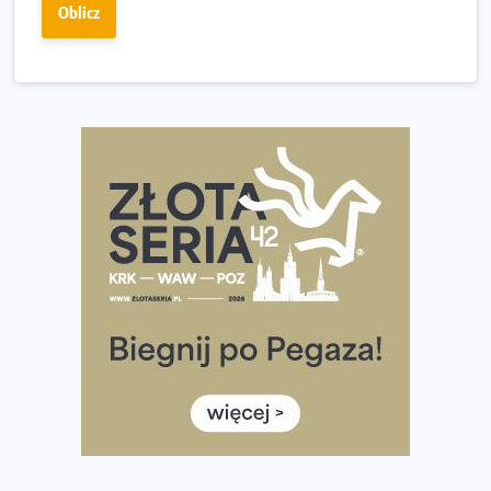
Oblicz
dniu.
Złota Seria 42 rośnie. Coraz więcej maratończyków
wybiera wyzwanie trzech największych maratonów w
Polsce
Praska 5k Run gospodarzem Mistrzostw Polski
Największy Bieg Powstania Warszawskiego w historii.
Ponad 12 tysięcy uczestników pobiegło dla Bohaterów!
Tętno vs tempo – czym kierować się w bieganiu?
Co ma dużo białka? Produkty, które warto włączyć do
diety
Rozbiegany Olsztyn szykuje się na weekend z
półmaratonem
Już w tę sobotę 35. Bieg Powstania Warszawskiego.
Wystartuje rekordowa liczba uczestników