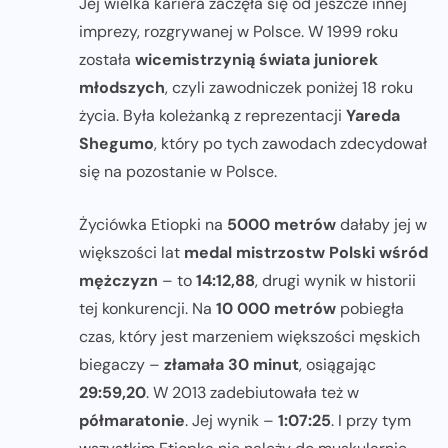
Jej wielka kariera zaczęła się od jeszcze innej
imprezy, rozgrywanej w Polsce. W 1999 roku
została
wicemistrzynią świata juniorek
młodszych
, czyli zawodniczek poniżej 18 roku
życia. Była koleżanką z reprezentacji
Yareda
Shegumo
, który po tych zawodach zdecydował
się na pozostanie w Polsce.
Życiówka Etiopki na
5000 metrów
dałaby jej w
większości lat
medal mistrzostw Polski wśród
mężczyzn
– to
14:12,88
, drugi wynik w historii
tej konkurencji. Na
10 000 metrów
pobiegła
czas, który jest marzeniem większości męskich
biegaczy –
złamała 30 minut
, osiągając
29:59,20
. W 2013 zadebiutowała też w
półmaratonie
. Jej wynik –
1:07:25
. I przy tym