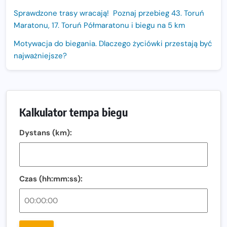
Sprawdzone trasy wracają! Poznaj przebieg 43. Toruń
Maratonu, 17. Toruń Półmaratonu i biegu na 5 km
Motywacja do biegania. Dlaczego życiówki przestają być
najważniejsze?
15. Półmaraton Dwóch Mostów. Jubileuszowa edycja z
rekordową pulą nagród i większym limitem uczestników
Trasa 48. Maratonu Warszawskiego odkryta.
Kalkulator tempa biegu
Sprawdzony przebieg i profil stworzony do szybkiego
biegania
Dystans (km):
Oficjalna koszulka LOTTO 25. Poznań Maratonu!
Amazfit Balance 3: Kompleksowe narzędzie dla biegacza
i zawodnika Hyrox?
Czas (hh:mm:ss):
Regeneracja w bieganiu. Co warto o niej wiedzieć?
Ostatnie wolne miejsca na jubileuszowy Bieg
Fabrykanta. Organizatorzy odkrywają trasę dzień po