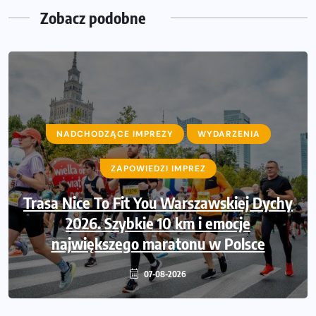
Zobacz podobne
NADCHODZĄCE IMPREZY
NADCHODZĄCE IMPREZY
WYDARZENIA
WYDARZENIA
ZAPOWIEDZI IMPREZ
ZAPOWIEDZI IMPREZ
Trasa Nice To Fit You Warszawskiej Dychy
Ruszają zapisy na Nice To Fit You Mini
Maraton przy okazji 48. Maratonu
2026. Szybkie 10 km i emocje
największego maratonu w Polsce
Warszawskiego
06-08-2026
07-08-2026