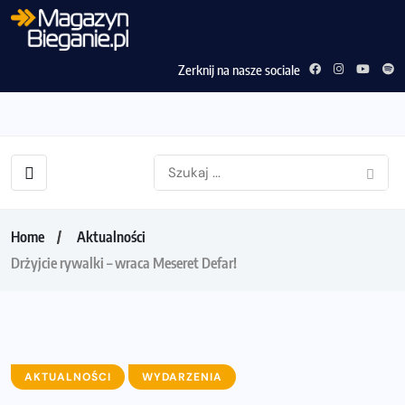
Zerknij na nasze sociale
Home
Aktualności
Drżyjcie rywalki – wraca Meseret Defar!
AKTUALNOŚCI
WYDARZENIA