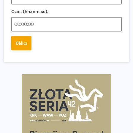
Regeneracja w bieganiu. Co warto o niej wiedzieć?
Czas (hh:mm:ss):
Ostatnie wolne miejsca na jubileuszowy Bieg
Fabrykanta. Organizatorzy odkrywają trasę dzień po
dniu.
Złota Seria 42 rośnie. Coraz więcej maratończyków
Oblicz
wybiera wyzwanie trzech największych maratonów w
Polsce
Praska 5k Run gospodarzem Mistrzostw Polski
Największy Bieg Powstania Warszawskiego w historii.
Ponad 12 tysięcy uczestników pobiegło dla Bohaterów!
Tętno vs tempo – czym kierować się w bieganiu?
Co ma dużo białka? Produkty, które warto włączyć do
diety
Rozbiegany Olsztyn szykuje się na weekend z
półmaratonem