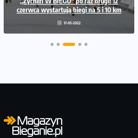
„Żychlin W BIEGU” po raz drugi! 12
czerwca wystartują biegi na 5 i 10 km
17-05-2022