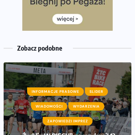
Już w tę sobotę 35. Bieg Powstania Warszawskiego.
Wystartuje rekordowa liczba uczestników
35. Bieg Powstania Warszawskiego – praktyczny
poradnik przed startem
Zobacz podobne
INFORMACJE PRASOWE
SLIDER
WIADOMOŚCI
WYDARZENIA
ZAPOWIEDZI IMPREZ