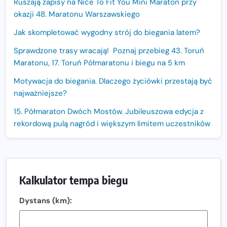
Ruszają zapisy na Nice To Fit You Mini Maraton przy
okazji 48. Maratonu Warszawskiego
Jak skompletować wygodny strój do biegania latem?
Sprawdzone trasy wracają! Poznaj przebieg 43. Toruń
Maratonu, 17. Toruń Półmaratonu i biegu na 5 km
Motywacja do biegania. Dlaczego życiówki przestają być
najważniejsze?
15. Półmaraton Dwóch Mostów. Jubileuszowa edycja z
rekordową pulą nagród i większym limitem uczestników
Trasa 48. Maratonu Warszawskiego odkryta.
Sprawdzony przebieg i profil stworzony do szybkiego
biegania
Kalkulator tempa biegu
Oficjalna koszulka LOTTO 25. Poznań Maratonu!
Dystans (km):
Amazfit Balance 3: Kompleksowe narzędzie dla biegacza
i zawodnika Hyrox?