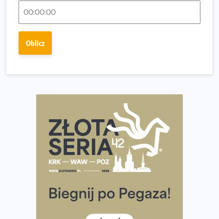
Regeneracja w bieganiu. Co warto o niej wiedzieć?
Ostatnie wolne miejsca na jubileuszowy Bieg
Fabrykanta. Organizatorzy odkrywają trasę dzień po
Oblicz
dniu.
Złota Seria 42 rośnie. Coraz więcej maratończyków
wybiera wyzwanie trzech największych maratonów w
Polsce
Praska 5k Run gospodarzem Mistrzostw Polski
Największy Bieg Powstania Warszawskiego w historii.
Ponad 12 tysięcy uczestników pobiegło dla Bohaterów!
Tętno vs tempo – czym kierować się w bieganiu?
Co ma dużo białka? Produkty, które warto włączyć do
diety
Rozbiegany Olsztyn szykuje się na weekend z
półmaratonem