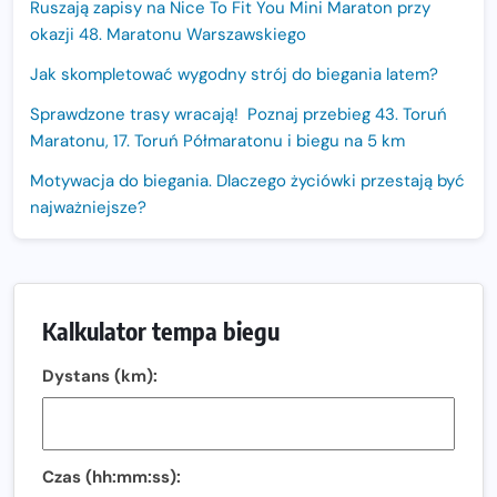
Ruszają zapisy na Nice To Fit You Mini Maraton przy
okazji 48. Maratonu Warszawskiego
Jak skompletować wygodny strój do biegania latem?
Sprawdzone trasy wracają! Poznaj przebieg 43. Toruń
Maratonu, 17. Toruń Półmaratonu i biegu na 5 km
Motywacja do biegania. Dlaczego życiówki przestają być
najważniejsze?
15. Półmaraton Dwóch Mostów. Jubileuszowa edycja z
rekordową pulą nagród i większym limitem uczestników
Trasa 48. Maratonu Warszawskiego odkryta.
Kalkulator tempa biegu
Sprawdzony przebieg i profil stworzony do szybkiego
biegania
Dystans (km):
Oficjalna koszulka LOTTO 25. Poznań Maratonu!
Amazfit Balance 3: Kompleksowe narzędzie dla biegacza
i zawodnika Hyrox?
Czas (hh:mm:ss):