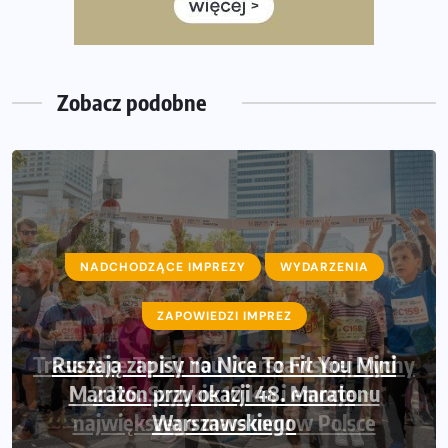
Już w tę sobotę 35. Bieg Powstania Warszawskiego.
Wystartuje rekordowa liczba uczestników
Zobacz podobne
NADCHODZĄCE IMPREZY
WYDARZENIA
ZAPOWIEDZI IMPREZ
Ruszają zapisy na Nice To Fit You Mini
Maraton przy okazji 48. Maratonu
Warszawskiego