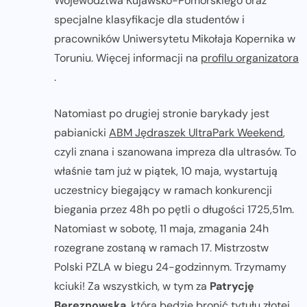
Województwa Kujawsko-Pomorskiego oraz
specjalne klasyfikacje dla studentów i
pracowników Uniwersytetu Mikołaja Kopernika w
Toruniu. Więcej informacji na
profilu organizatora
.
Natomiast po drugiej stronie barykady jest
pabianicki
ABM Jędraszek UltraPark Weekend
,
czyli znana i szanowana impreza dla ultrasów. To
właśnie tam już w piątek, 10 maja, wystartują
uczestnicy biegający w ramach konkurencji
biegania przez 48h po pętli o długości 1725,51m.
Natomiast w sobotę, 11 maja, zmagania 24h
rozegrane zostaną w ramach 17. Mistrzostw
Polski PZLA w biegu 24-godzinnym. Trzymamy
kciuki! Za wszystkich, w tym za
Patrycję
Bereznowską
, która będzie bronić tytułu złotej