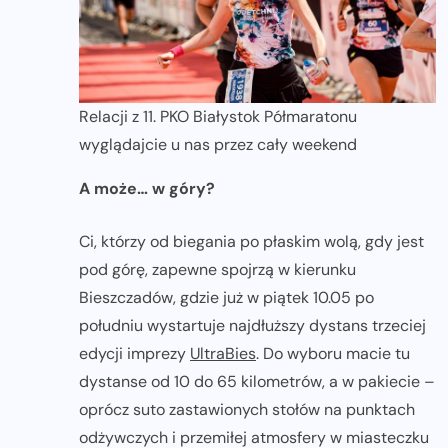
Relacji z 11. PKO Białystok Półmaratonu
wyglądajcie u nas przez cały weekend
A może… w góry?
Ci, którzy od biegania po płaskim wolą, gdy jest
pod górę, zapewne spojrzą w kierunku
Bieszczadów, gdzie już w piątek 10.05 po
południu wystartuje najdłuższy dystans trzeciej
edycji imprezy
UltraBies
. Do wyboru macie tu
dystanse od 10 do 65 kilometrów, a w pakiecie –
oprócz suto zastawionych stołów na punktach
odżywczych i przemiłej atmosfery w miasteczku