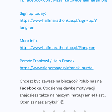
FB facebook.com/wizzairkatowicehalfmarathon/
Sign up today:
https://www.halfmarathonkce.pl/sign-up/?
lang=en
More info:
https://www.halfmarathonkce.pl/?lang=en
Pomóż Frankowi / Help Franek
https://www.siepomaga.pl/franek-surdel
Chcesz być zawsze na bieżąco? Polub nas na
Facebooku
. Codzienną dawkę motywacji
znajdziesz także na naszym
Instagramie
! Psst...
Ocenisz nasz artykuł? 😉