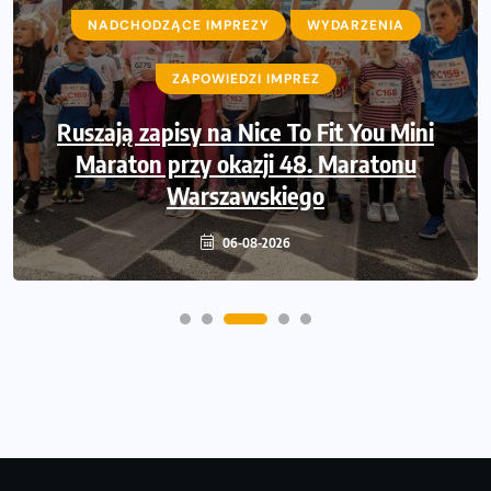
NADCHODZĄCE IMPREZY
NADCHODZĄCE IMPREZY
WYDARZENIA
WYDARZENIA
ZAPOWIEDZI IMPREZ
ZAPOWIEDZI IMPREZ
Ruszają zapisy na Nice To Fit You Mini
Sprawdzone trasy wracają! Poznaj
przebieg 43. Toruń Maratonu, 17. Toruń
Maraton przy okazji 48. Maratonu
Półmaratonu i biegu na 5 km
Warszawskiego
06-08-2026
06-08-2026