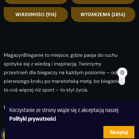
WIADOMOŚCI
(916)
WYDARZENIA
(2854)
MagazynBieganie to miejsce, gdzie pasja do ruchu
spotyka się z wiedzą i inspiracją. Tworzymy
przestrzeń dla biegaczy na każdym poziomie – od
pierwszego kroku po maratońską metę, bo bieganie
to coś więcej niż sport – to styl życia.
Biegaj z nami i odkrywaj swoją najlepszą wersję!
Korzystanie ze strony wiąże się z akceptacją naszej
Polityki prywatności
Akceptuj