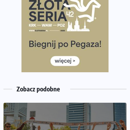
Tętno vs tempo – czym kierować się w bieganiu?
Co ma dużo białka? Produkty, które warto włączyć do
diety
Rozbiegany Olsztyn szykuje się na weekend z
półmaratonem
Już w tę sobotę 35. Bieg Powstania Warszawskiego.
Wystartuje rekordowa liczba uczestników
35. Bieg Powstania Warszawskiego – praktyczny
poradnik przed startem
Zobacz podobne