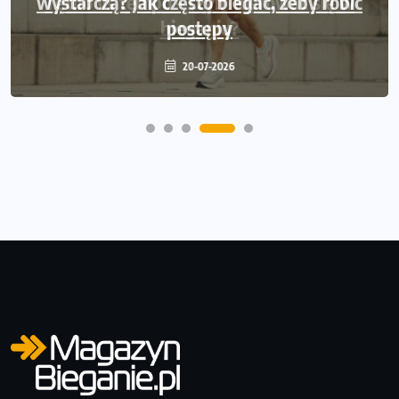
wystarczą? Jak często biegać, żeby robić
postępy
20-07-2026