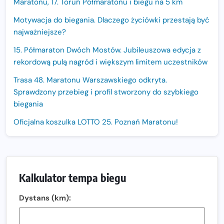
Maratonu, 17. Toruń Półmaratonu i biegu na 5 km
Motywacja do biegania. Dlaczego życiówki przestają być
najważniejsze?
15. Półmaraton Dwóch Mostów. Jubileuszowa edycja z
rekordową pulą nagród i większym limitem uczestników
Trasa 48. Maratonu Warszawskiego odkryta.
Sprawdzony przebieg i profil stworzony do szybkiego
biegania
Oficjalna koszulka LOTTO 25. Poznań Maratonu!
Amazfit Balance 3: Kompleksowe narzędzie dla biegacza
i zawodnika Hyrox?
Regeneracja w bieganiu. Co warto o niej wiedzieć?
Kalkulator tempa biegu
Ostatnie wolne miejsca na jubileuszowy Bieg
Dystans (km):
Fabrykanta. Organizatorzy odkrywają trasę dzień po
dniu.