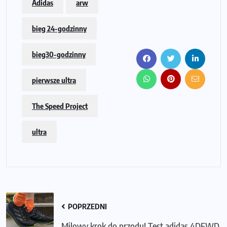
Adidas
arw
bieg 24-godzinny
bieg30-godzinny
pierwsze ultra
The Speed Project
ultra
POPRZEDNI
Milowy krok do przodu! Test adidas 4DFWD