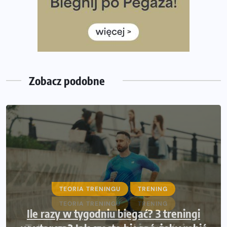
Ile razy w tygodniu biegać? 3 treningi wystarczą? Jak
często biegać, żeby robić postępy
Już w ten weekend! Przed nami Nocny Portowy Maraton
i Półmaraton Szczeciński. Wszystko, co warto wiedzieć
Zobacz podobne
TEORIA TRENINGU
TRENING
Ile razy w tygodniu biegać? 3 treningi