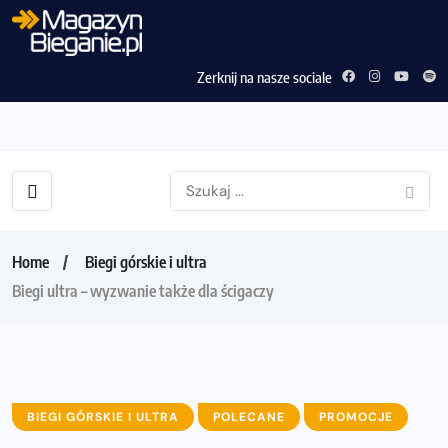
Zerknij na nasze sociale
Home
Biegi górskie i ultra
Biegi ultra – wyzwanie także dla ścigaczy
BIEGI GÓRSKIE I ULTRA
POLECANE
PROMOCJE