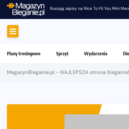
Ruszają zapisy na Nice To Fit You Mini Ma
Plany treningowe
Sprzęt
Wydarzenia
Di
MagazynBieganie.pl - NAJLEPSZA strona biegania