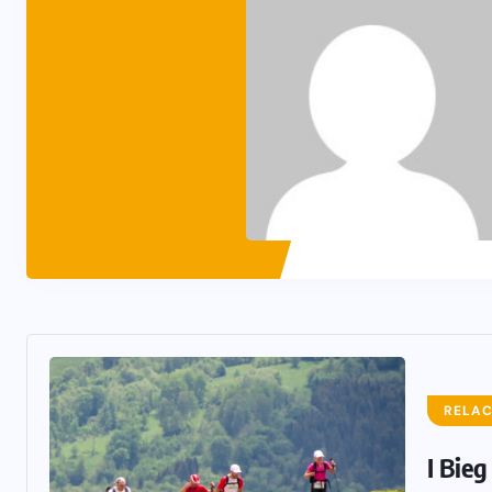
RELAC
I Bie