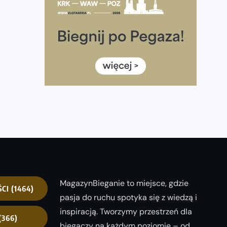
historii. Ponad 12 tysięcy uczestników pobiegło
dla Bohaterów!
Tętno vs tempo – czym kierować się w
bieganiu?
Co ma dużo białka? Produkty, które warto
włączyć do diety
Rozbiegany Olsztyn szykuje się na weekend z
półmaratonem
Już w tę sobotę 35. Bieg Powstania
Warszawskiego. Wystartuje rekordowa liczba
uczestników
35. Bieg Powstania Warszawskiego – praktyczny
MagazynBieganie to miejsce, gdzie
poradnik przed startem
ŚCI
(1464)
pasja do ruchu spotyka się z wiedzą i
inspiracją. Tworzymy przestrzeń dla
(366)
biegaczy na każdym poziomie – od