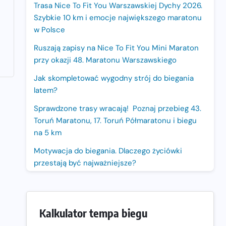
Trasa Nice To Fit You Warszawskiej Dychy 2026.
Szybkie 10 km i emocje największego maratonu
w Polsce
Ruszają zapisy na Nice To Fit You Mini Maraton
przy okazji 48. Maratonu Warszawskiego
Jak skompletować wygodny strój do biegania
latem?
Sprawdzone trasy wracają! Poznaj przebieg 43.
Toruń Maratonu, 17. Toruń Półmaratonu i biegu
na 5 km
Motywacja do biegania. Dlaczego życiówki
przestają być najważniejsze?
15. Półmaraton Dwóch Mostów. Jubileuszowa
edycja z rekordową pulą nagród i większym
limitem uczestników
Kalkulator tempa biegu
Trasa 48. Maratonu Warszawskiego odkryta.