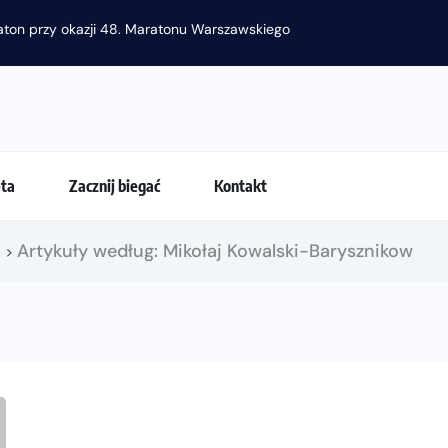
raton przy okazji 48. Maratonu Warszawskiego
eta
Zacznij biegać
Kontakt
!
Artykuły według: Mikołaj Kowalski-Barysznikow
>