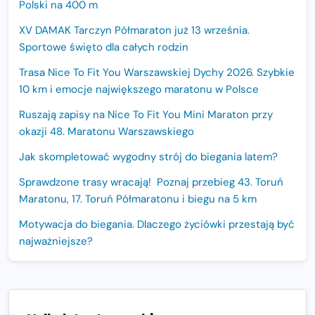
Polski na 400 m
XV DAMAK Tarczyn Półmaraton już 13 września.
Sportowe święto dla całych rodzin
Trasa Nice To Fit You Warszawskiej Dychy 2026. Szybkie
10 km i emocje największego maratonu w Polsce
Ruszają zapisy na Nice To Fit You Mini Maraton przy
okazji 48. Maratonu Warszawskiego
Jak skompletować wygodny strój do biegania latem?
Sprawdzone trasy wracają! Poznaj przebieg 43. Toruń
Maratonu, 17. Toruń Półmaratonu i biegu na 5 km
Motywacja do biegania. Dlaczego życiówki przestają być
najważniejsze?
15. Półmaraton Dwóch Mostów. Jubileuszowa edycja z
rekordową pulą nagród i większym limitem uczestników
Trasa 48. Maratonu Warszawskiego odkryta.