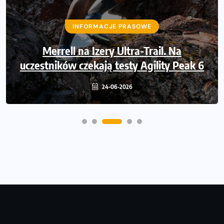
43 000 powodów, by powiedzieć
INFORMACJE PRASOWE
dziękuję. Dołącz Poland Business Run i
pobiegnij po wsparcie dla osób z
Merrell na Izery Ultra-Trail. Na
uczestników czekają testy Agility Peak 6
niepełnosprawnością ruchową
24-06-2026
14-06-2026