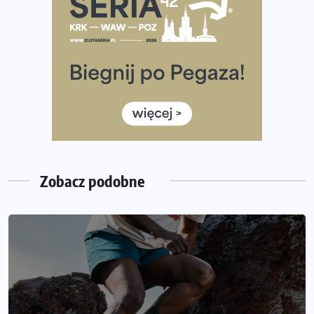
Tętno vs tempo – czym kierować się w bieganiu?
Co ma dużo białka? Produkty, które warto włączyć do
diety
Rozbiegany Olsztyn szykuje się na weekend z
półmaratonem
Już w tę sobotę 35. Bieg Powstania Warszawskiego.
Wystartuje rekordowa liczba uczestników
Zobacz podobne
INFORMACJE PRASOWE