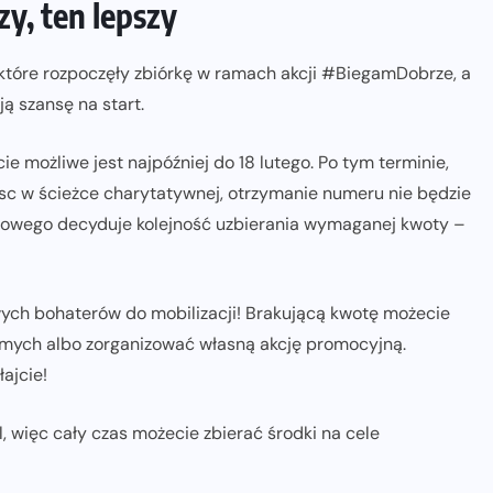
y, ten lepszy
które rozpoczęły zbiórkę w ramach akcji #BiegamDobrze, a
ą szansę na start.
e możliwe jest najpóźniej do 18 lutego. Po tym terminie,
ejsc w ścieżce charytatywnej, otrzymanie numeru nie będzie
owego decyduje kolejność uzbierania wymaganej kwoty –
ch bohaterów do mobilizacji! Brakującą kwotę możecie
omych albo zorganizować własną akcję promocyjną.
ajcie!
l, więc cały czas możecie zbierać środki na cele
NADCHODZĄCE IMPREZY
WYDARZENIA