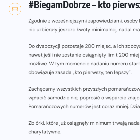
#BiegamDobrze – kto pierwsz
Zgodnie z wcześniejszymi zapowiedziami, osoby 
nie uzbierały jeszcze kwoty minimalnej, nadal maj
Do dyspozycji pozostaje 200 miejsc, a ich zdobyci
nawet jeśli nie zostanie osiągnięty limit 200 mi
możliwe. W tym momencie nadaniu numeru start
obowiązuje zasada „kto pierwszy, ten lepszy”.
Zachęcamy wszystkich przyszłych pomarańczowy
wpłacić samodzielnie, poprosić o wsparcie znaj
Pomarańczowych numerów jest coraz mniej. Dział
Zbiórki, które już osiągnęły minimum trwają nada
charytatywne.
NADCHODZĄCE IMPREZY
WYDARZENIA