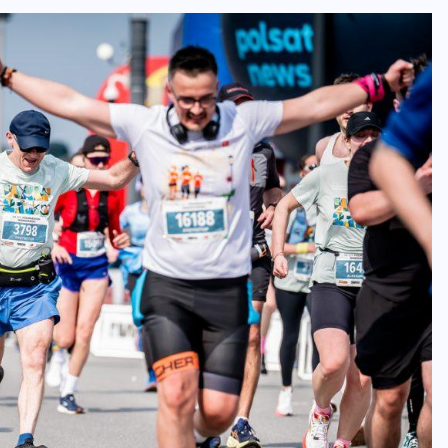
ZAPOWIEDZI IMPREZ
Trasa Nice To Fit You Warszawskiej
Dychy 2026. Szybkie 10 km i emocje
największego maratonu w Polsce
07-08-2026