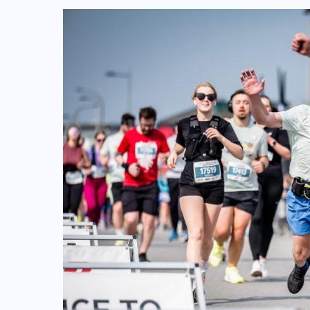
ZAPOWIEDZI IMPREZ
XV DAMAK Tarczyn Półmaraton już
13 września. Sportowe święto dla
całych rodzin
07-08-2026