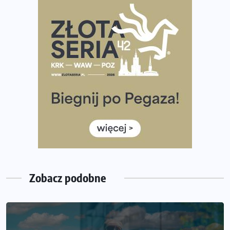
Rozbiegany Olsztyn szykuje się na weekend z
półmaratonem
Już w tę sobotę 35. Bieg Powstania Warszawskiego.
Wystartuje rekordowa liczba uczestników
35. Bieg Powstania Warszawskiego – praktyczny
poradnik przed startem
Ile razy w tygodniu biegać? 3 treningi wystarczą? Jak
często biegać, żeby robić postępy
Już w ten weekend! Przed nami Nocny Portowy Maraton
i Półmaraton Szczeciński. Wszystko, co warto wiedzieć
Zobacz podobne