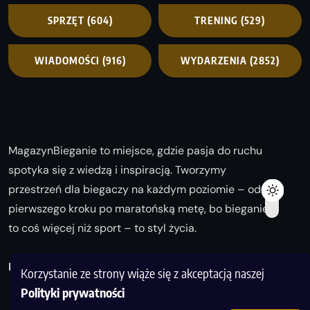
SPRZĘT
(604)
TRENING
(529)
WIADOMOŚCI
(916)
WYDARZENIA
(2852)
MagazynBieganie to miejsce, gdzie pasja do ruchu
spotyka się z wiedzą i inspiracją. Tworzymy
przestrzeń dla biegaczy na każdym poziomie – od
pierwszego kroku po maratońską metę, bo bieganie
to coś więcej niż sport – to styl życia.
Biegaj z nami i odkrywaj swoją najlepszą wersję!
Korzystanie ze strony wiąże się z akceptacją naszej
Polityki prywatności