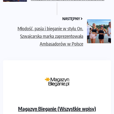
NASTĘPNY
Młodość, pasja i bieganie w stylu On.
Szwajcarska marka zaprezentowała
Ambasadorów w Polsce
Magazyn Bieganie (Wszystkie wpisy)