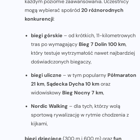
każdym poziomie zaawansowania. Uczestnicy
mogą wybierać spośród
20 różnorodnych
konkurencji
:
biegi górskie
– od krótkich, 11-kilometrowych
tras po wymagający
Bieg 7 Dolin 100 km
,
który testuje wytrzymałość nawet najbardziej
doświadczonych biegaczy,
biegi uliczne
– w tym popularny
Półmaraton
21 km
,
Sądecka Dycha 10 km
oraz
widowiskowy
Bieg Nocny 7 km
,
Nordic Walking
– dla tych, którzy wolą
sportową rywalizację w rytmie chodzenia z
kijkami,
biegi dziecięce
(300 m i 600 m) oraz
fun