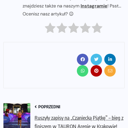
znajdziesz także na naszym
Instagramie
! Psst...
Ocenisz nasz artykuł? 😉
POPRZEDNI
Ruszyły zapisy na „Czaniecką Piątkę” – bieg z
finiszem w TAURON Arenie w Krakowie!