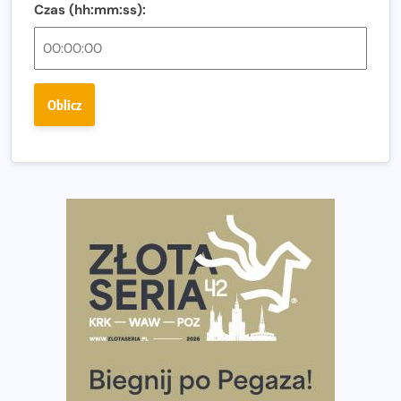
Czas (hh:mm:ss):
Ostatnie wolne miejsca na jubileuszowy Bieg
Fabrykanta. Organizatorzy odkrywają trasę dzień po
dniu.
Złota Seria 42 rośnie. Coraz więcej maratończyków
Oblicz
wybiera wyzwanie trzech największych maratonów w
Polsce
Praska 5k Run gospodarzem Mistrzostw Polski
Największy Bieg Powstania Warszawskiego w historii.
Ponad 12 tysięcy uczestników pobiegło dla Bohaterów!
Tętno vs tempo – czym kierować się w bieganiu?
Co ma dużo białka? Produkty, które warto włączyć do
diety
Rozbiegany Olsztyn szykuje się na weekend z
półmaratonem
Już w tę sobotę 35. Bieg Powstania Warszawskiego.