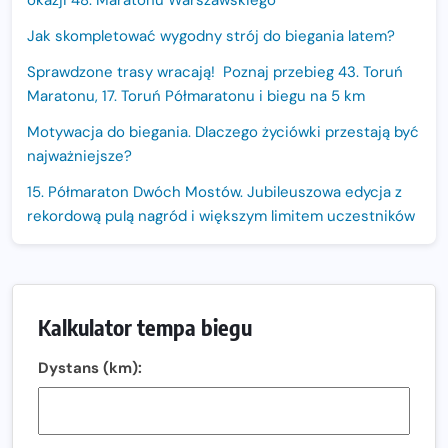
okazji 48. Maratonu Warszawskiego
Jak skompletować wygodny strój do biegania latem?
Sprawdzone trasy wracają! Poznaj przebieg 43. Toruń
Maratonu, 17. Toruń Półmaratonu i biegu na 5 km
Motywacja do biegania. Dlaczego życiówki przestają być
najważniejsze?
15. Półmaraton Dwóch Mostów. Jubileuszowa edycja z
rekordową pulą nagród i większym limitem uczestników
Trasa 48. Maratonu Warszawskiego odkryta.
Sprawdzony przebieg i profil stworzony do szybkiego
biegania
Kalkulator tempa biegu
Oficjalna koszulka LOTTO 25. Poznań Maratonu!
Dystans (km):
Amazfit Balance 3: Kompleksowe narzędzie dla biegacza
i zawodnika Hyrox?
Regeneracja w bieganiu. Co warto o niej wiedzieć?