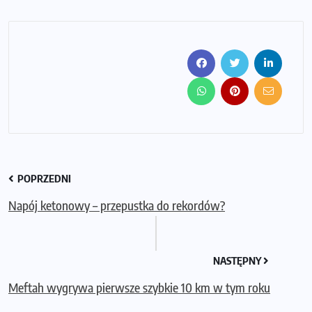
POPRZEDNI
Napój ketonowy – przepustka do rekordów?
NASTĘPNY
Meftah wygrywa pierwsze szybkie 10 km w tym roku