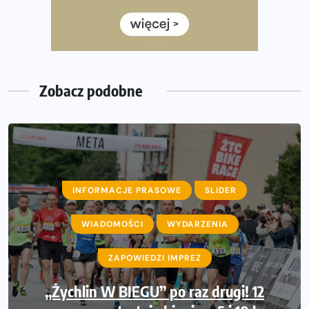
Wystartuje rekordowa liczba uczestników
35. Bieg Powstania Warszawskiego – praktyczny
poradnik przed startem
Zobacz podobne
INFORMACJE PRASOWE
SLIDER
AKTUALNOŚCI
WIADOMOŚCI
INFORMACJE PRASOWE
WYDARZENIA
WIADOMOŚCI
ZAPOWIEDZI IMPREZ
WYDARZENIA
Międzynarodowe gwiazdy lekkiej atletyki
„Żychlin W BIEGU” po raz drugi! 12