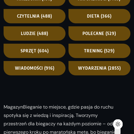
CZYTELNIA
(488)
DIETA
(366)
LUDZIE
(488)
POLECANE
(529)
SPRZĘT
(604)
TRENING
(529)
WIADOMOŚCI
(916)
WYDARZENIA
(2855)
MagazynBieganie to miejsce, gdzie pasja do ruchu
spotyka się z wiedzą i inspiracją. Tworzymy
przestrzeń dla biegaczy na każdym poziomie – od
pierwszego kroku po maratońską metę, bo bieganie