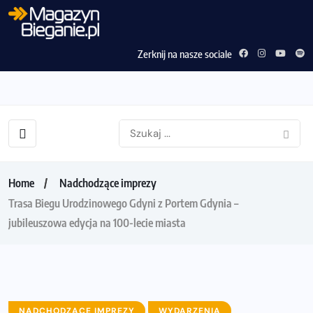
Zerknij na nasze sociale
Home
Nadchodzące imprezy
Trasa Biegu Urodzinowego Gdyni z Portem Gdynia –
jubileuszowa edycja na 100-lecie miasta
NADCHODZĄCE IMPREZY
WYDARZENIA