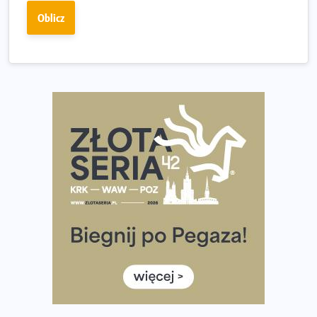
Fabrykanta. Organizatorzy odkrywają trasę dzień po
Oblicz
dniu.
Złota Seria 42 rośnie. Coraz więcej maratończyków
wybiera wyzwanie trzech największych maratonów w
Polsce
Praska 5k Run gospodarzem Mistrzostw Polski
Największy Bieg Powstania Warszawskiego w historii.
Ponad 12 tysięcy uczestników pobiegło dla Bohaterów!
Tętno vs tempo – czym kierować się w bieganiu?
Co ma dużo białka? Produkty, które warto włączyć do
diety
Rozbiegany Olsztyn szykuje się na weekend z
półmaratonem
Już w tę sobotę 35. Bieg Powstania Warszawskiego.
Wystartuje rekordowa liczba uczestników