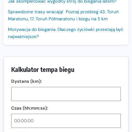
Jak skompletować wygodny strój do biegania latem?
Sprawdzone trasy wracają! Poznaj przebieg 43. Toruń
Maratonu, 17. Toruń Półmaratonu i biegu na 5 km
Motywacja do biegania. Dlaczego życiówki przestają być
najważniejsze?
15. Półmaraton Dwóch Mostów. Jubileuszowa edycja z
rekordową pulą nagród i większym limitem uczestników
Trasa 48. Maratonu Warszawskiego odkryta.
Kalkulator tempa biegu
Sprawdzony przebieg i profil stworzony do szybkiego
biegania
Dystans (km):
Oficjalna koszulka LOTTO 25. Poznań Maratonu!
Amazfit Balance 3: Kompleksowe narzędzie dla biegacza
i zawodnika Hyrox?
Czas (hh:mm:ss):
Regeneracja w bieganiu. Co warto o niej wiedzieć?
Ostatnie wolne miejsca na jubileuszowy Bieg