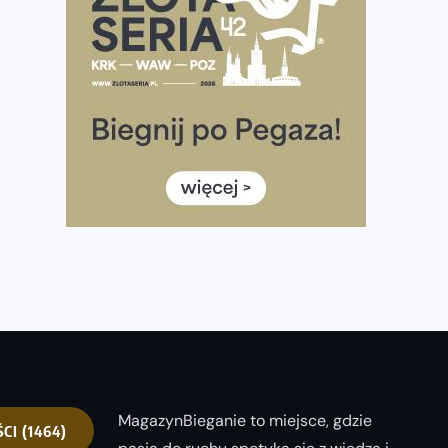
Ponad 12 tysięcy uczestników pobiegło dla Bohaterów!
Tętno vs tempo – czym kierować się w bieganiu?
Co ma dużo białka? Produkty, które warto włączyć do
diety
Rozbiegany Olsztyn szykuje się na weekend z
półmaratonem
Już w tę sobotę 35. Bieg Powstania Warszawskiego.
Wystartuje rekordowa liczba uczestników
35. Bieg Powstania Warszawskiego – praktyczny
poradnik przed startem
MagazynBieganie to miejsce, gdzie
ŚCI
(1464)