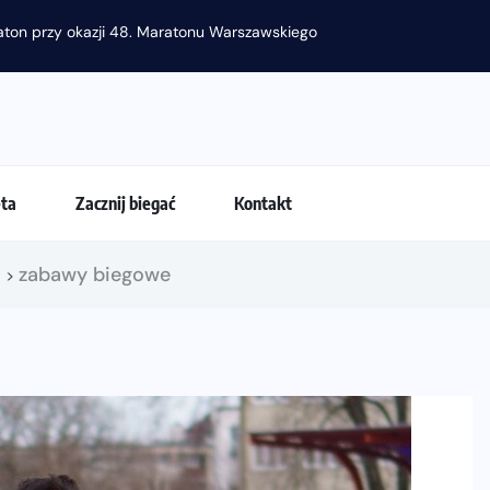
eta
Zacznij biegać
Kontakt
!
zabawy biegowe
>