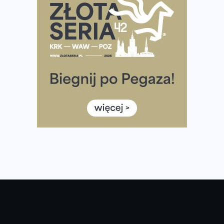
Największy Bieg Powstania Warszawskiego w historii.
Ponad 12 tysięcy uczestników pobiegło dla Bohaterów!
Tętno vs tempo – czym kierować się w bieganiu?
Co ma dużo białka? Produkty, które warto włączyć do
diety
Rozbiegany Olsztyn szykuje się na weekend z
półmaratonem
Już w tę sobotę 35. Bieg Powstania Warszawskiego.
Wystartuje rekordowa liczba uczestników