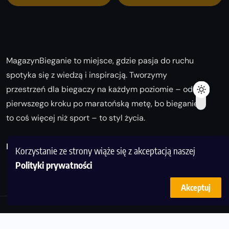
MagazynBieganie to miejsce, gdzie pasja do ruchu
spotyka się z wiedzą i inspiracją. Tworzymy
przestrzeń dla biegaczy na każdym poziomie – od
pierwszego kroku po maratońską metę, bo bieganie
to coś więcej niż sport – to styl życia.
Biegaj z nami i odkrywaj swoją najlepszą wersję!
Korzystanie ze strony wiąże się z akceptacją naszej
Polityki prywatności
Akceptuj
© Copyright 2025
magazynbieganie.pl
powered by