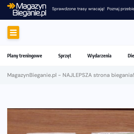
Sprawdzone trasy wracają! Poznaj przebie
Plany treningowe
Sprzęt
Wydarzenia
Di
MagazynBieganie.pl - NAJLEPSZA strona biegania