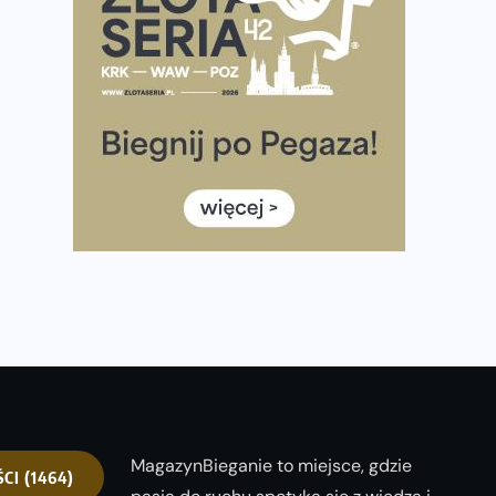
półmaratonem
Już w tę sobotę 35. Bieg Powstania Warszawskiego.
Wystartuje rekordowa liczba uczestników
35. Bieg Powstania Warszawskiego – praktyczny
poradnik przed startem
Ile razy w tygodniu biegać? 3 treningi wystarczą? Jak
często biegać, żeby robić postępy
Już w ten weekend! Przed nami Nocny Portowy
Maraton i Półmaraton Szczeciński. Wszystko, co warto
wiedzieć
MagazynBieganie to miejsce, gdzie
ŚCI
(1464)