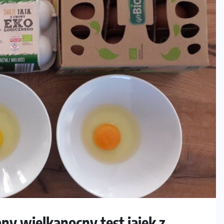
any wielkanocny test jajek z