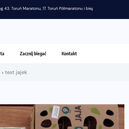
g 43. Toruń Maratonu, 17. Toruń Półmaratonu i biegu na 5 km
eta
Zacznij biegać
Kontakt
!
test jajek
>