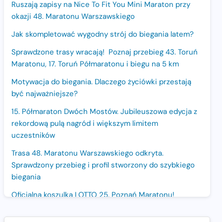
Ruszają zapisy na Nice To Fit You Mini Maraton przy
okazji 48. Maratonu Warszawskiego
Jak skompletować wygodny strój do biegania latem?
Sprawdzone trasy wracają! Poznaj przebieg 43. Toruń
Maratonu, 17. Toruń Półmaratonu i biegu na 5 km
Motywacja do biegania. Dlaczego życiówki przestają
być najważniejsze?
15. Półmaraton Dwóch Mostów. Jubileuszowa edycja z
rekordową pulą nagród i większym limitem
uczestników
Trasa 48. Maratonu Warszawskiego odkryta.
Sprawdzony przebieg i profil stworzony do szybkiego
biegania
Oficjalna koszulka LOTTO 25. Poznań Maratonu!
Amazfit Balance 3: Kompleksowe narzędzie dla