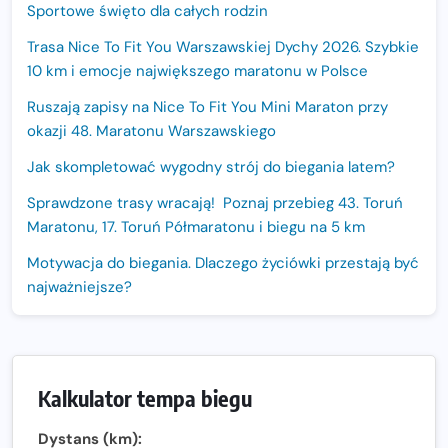
Sportowe święto dla całych rodzin
Trasa Nice To Fit You Warszawskiej Dychy 2026. Szybkie
10 km i emocje największego maratonu w Polsce
Ruszają zapisy na Nice To Fit You Mini Maraton przy
okazji 48. Maratonu Warszawskiego
Jak skompletować wygodny strój do biegania latem?
Sprawdzone trasy wracają! Poznaj przebieg 43. Toruń
Maratonu, 17. Toruń Półmaratonu i biegu na 5 km
Motywacja do biegania. Dlaczego życiówki przestają być
najważniejsze?
15. Półmaraton Dwóch Mostów. Jubileuszowa edycja z
rekordową pulą nagród i większym limitem uczestników
Trasa 48. Maratonu Warszawskiego odkryta.
Kalkulator tempa biegu
Sprawdzony przebieg i profil stworzony do szybkiego
biegania
Dystans (km):