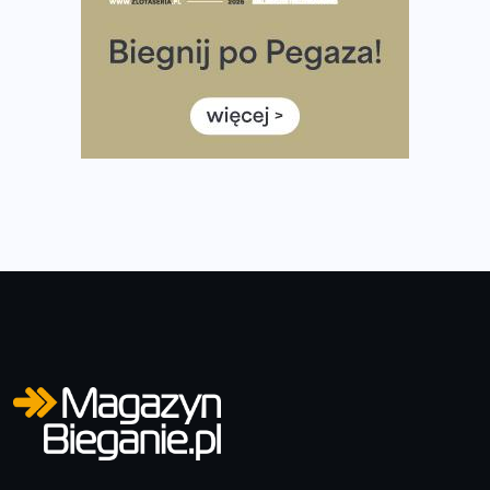
Co ma dużo białka? Produkty, które warto włączyć do
diety
Rozbiegany Olsztyn szykuje się na weekend z
półmaratonem
Już w tę sobotę 35. Bieg Powstania Warszawskiego.
Wystartuje rekordowa liczba uczestników