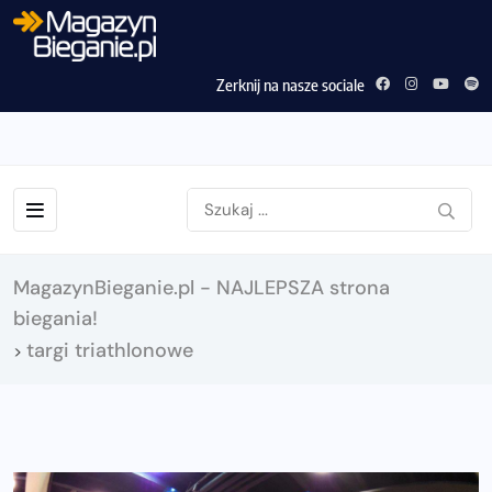
Zerknij na nasze sociale
MagazynBieganie.pl - NAJLEPSZA strona
biegania!
targi triathlonowe
>