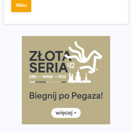
Złota Seria 42 rośnie. Coraz więcej maratończyków
Oblicz
wybiera wyzwanie trzech największych maratonów w
Polsce
Praska 5k Run gospodarzem Mistrzostw Polski
Największy Bieg Powstania Warszawskiego w historii.
Ponad 12 tysięcy uczestników pobiegło dla Bohaterów!
Tętno vs tempo – czym kierować się w bieganiu?
Co ma dużo białka? Produkty, które warto włączyć do
diety
Rozbiegany Olsztyn szykuje się na weekend z
półmaratonem
Już w tę sobotę 35. Bieg Powstania Warszawskiego.
Wystartuje rekordowa liczba uczestników
35. Bieg Powstania Warszawskiego – praktyczny
poradnik przed startem