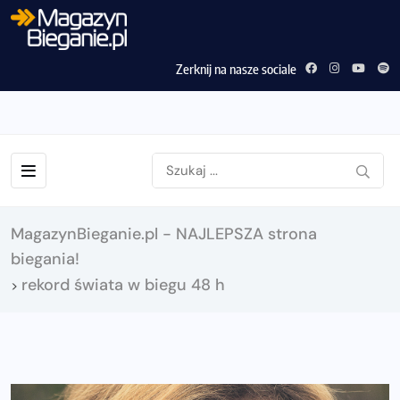
Zerknij na nasze sociale
MagazynBieganie.pl - NAJLEPSZA strona
biegania!
rekord świata w biegu 48 h
>