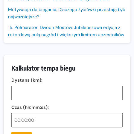
Motywacja do biegania. Dlaczego życiówki przestają być
najważniejsze?
15. Półmaraton Dwóch Mostów. Jubileuszowa edycja z
rekordową pulą nagród i większym limitem uczestników
Trasa 48. Maratonu Warszawskiego odkryta.
Sprawdzony przebieg i profil stworzony do szybkiego
biegania
Kalkulator tempa biegu
Oficjalna koszulka LOTTO 25. Poznań Maratonu!
Dystans (km):
Amazfit Balance 3: Kompleksowe narzędzie dla biegacza
i zawodnika Hyrox?
Regeneracja w bieganiu. Co warto o niej wiedzieć?
Czas (hh:mm:ss):
Ostatnie wolne miejsca na jubileuszowy Bieg
Fabrykanta. Organizatorzy odkrywają trasę dzień po
dniu.