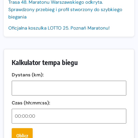
Trasa 48. Maratonu Warszawskiego odkryta.
Sprawdzony przebieg i profil stworzony do szybkiego
biegania
Oficjalna koszulka LOTTO 25. Poznań Maratonu!
Amazfit Balance 3: Kompleksowe narzędzie dla biegacza
i zawodnika Hyrox?
Regeneracja w bieganiu. Co warto o niej wiedzieć?
Kalkulator tempa biegu
Ostatnie wolne miejsca na jubileuszowy Bieg
Dystans (km):
Fabrykanta. Organizatorzy odkrywają trasę dzień po
dniu.
Złota Seria 42 rośnie. Coraz więcej maratończyków
wybiera wyzwanie trzech największych maratonów w
Czas (hh:mm:ss):
Polsce
Praska 5k Run gospodarzem Mistrzostw Polski
Największy Bieg Powstania Warszawskiego w historii.
Oblicz