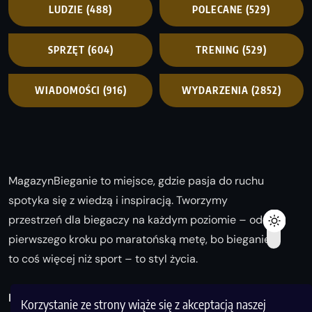
LUDZIE
(488)
POLECANE
(529)
SPRZĘT
(604)
TRENING
(529)
WIADOMOŚCI
(916)
WYDARZENIA
(2852)
MagazynBieganie to miejsce, gdzie pasja do ruchu
spotyka się z wiedzą i inspiracją. Tworzymy
przestrzeń dla biegaczy na każdym poziomie – od
pierwszego kroku po maratońską metę, bo bieganie
to coś więcej niż sport – to styl życia.
Biegaj z nami i odkrywaj swoją najlepszą wersję!
Korzystanie ze strony wiąże się z akceptacją naszej