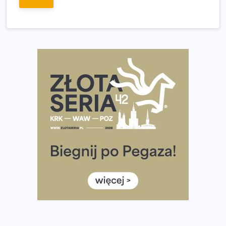
Ponad 12 tysięcy uczestników pobiegło dla Bohaterów!
Tętno vs tempo – czym kierować się w bieganiu?
Co ma dużo białka? Produkty, które warto włączyć do
diety
Rozbiegany Olsztyn szykuje się na weekend z
półmaratonem
Już w tę sobotę 35. Bieg Powstania Warszawskiego.
Wystartuje rekordowa liczba uczestników
35. Bieg Powstania Warszawskiego – praktyczny
poradnik przed startem
Ile razy w tygodniu biegać? 3 treningi wystarczą? Jak
często biegać, żeby robić postępy
Już w ten weekend! Przed nami Nocny Portowy Maraton
i Półmaraton Szczeciński. Wszystko, co warto wiedzieć