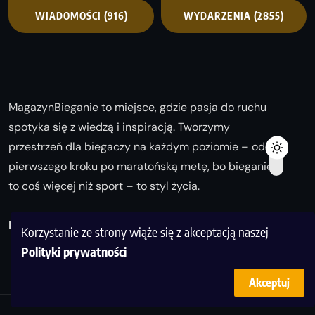
WIADOMOŚCI
(916)
WYDARZENIA
(2855)
MagazynBieganie to miejsce, gdzie pasja do ruchu
spotyka się z wiedzą i inspiracją. Tworzymy
przestrzeń dla biegaczy na każdym poziomie – od
pierwszego kroku po maratońską metę, bo bieganie
to coś więcej niż sport – to styl życia.
Biegaj z nami i odkrywaj swoją najlepszą wersję!
Korzystanie ze strony wiąże się z akceptacją naszej
Polityki prywatności
Akceptuj