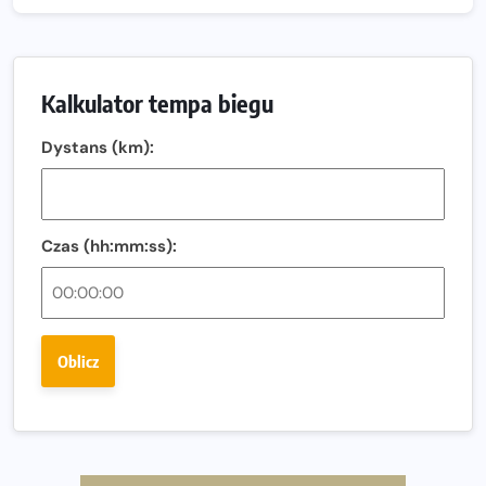
15. Półmaraton Dwóch Mostów. Jubileuszowa edycja z
rekordową pulą nagród i większym limitem uczestników
Trasa 48. Maratonu Warszawskiego odkryta.
Kalkulator tempa biegu
Sprawdzony przebieg i profil stworzony do szybkiego
biegania
Dystans (km):
Oficjalna koszulka LOTTO 25. Poznań Maratonu!
Amazfit Balance 3: Kompleksowe narzędzie dla biegacza
i zawodnika Hyrox?
Czas (hh:mm:ss):
Regeneracja w bieganiu. Co warto o niej wiedzieć?
Ostatnie wolne miejsca na jubileuszowy Bieg
Fabrykanta. Organizatorzy odkrywają trasę dzień po
Oblicz
dniu.
Złota Seria 42 rośnie. Coraz więcej maratończyków
wybiera wyzwanie trzech największych maratonów w
Polsce