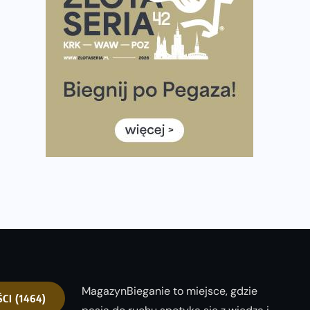
Ponad 12 tysięcy uczestników pobiegło dla Bohaterów!
Tętno vs tempo – czym kierować się w bieganiu?
Co ma dużo białka? Produkty, które warto włączyć do
diety
Rozbiegany Olsztyn szykuje się na weekend z
półmaratonem
Już w tę sobotę 35. Bieg Powstania Warszawskiego.
Wystartuje rekordowa liczba uczestników
35. Bieg Powstania Warszawskiego – praktyczny
poradnik przed startem
MagazynBieganie to miejsce, gdzie
ŚCI
(1464)