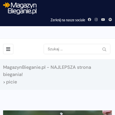
Zerknij na nasze sociale
MagazynBieganie.pl - NAJLEPSZA strona
biegania!
picie
>