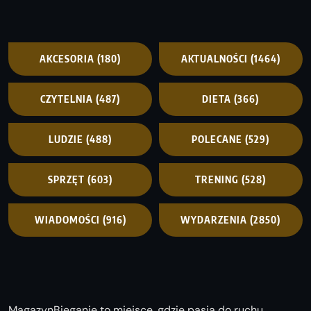
AKCESORIA
(180)
AKTUALNOŚCI
(1464)
CZYTELNIA
(487)
DIETA
(366)
LUDZIE
(488)
POLECANE
(529)
SPRZĘT
(603)
TRENING
(528)
WIADOMOŚCI
(916)
WYDARZENIA
(2850)
MagazynBieganie to miejsce, gdzie pasja do ruchu