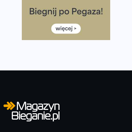
Medal i koszulka 35. Biegu Powstania Warszawskiego. Na
listach startowych są jeszcze wolne miejsca
Jaki smartwatch dla biegaczy, którzy chcą też przy
okazji trenować pod HYROX?
Jak zaplanować domowe cardio bez przepełniania
mieszkania sprzętem