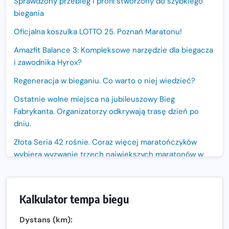
Sprawdzony przebieg i profil stworzony do szybkiego
biegania
Oficjalna koszulka LOTTO 25. Poznań Maratonu!
Amazfit Balance 3: Kompleksowe narzędzie dla biegacza
i zawodnika Hyrox?
Regeneracja w bieganiu. Co warto o niej wiedzieć?
Ostatnie wolne miejsca na jubileuszowy Bieg
Fabrykanta. Organizatorzy odkrywają trasę dzień po
dniu.
Złota Seria 42 rośnie. Coraz więcej maratończyków
wybiera wyzwanie trzech największych maratonów w
Polsce
Praska 5k Run gospodarzem Mistrzostw Polski
Kalkulator tempa biegu
Największy Bieg Powstania Warszawskiego w historii.
Ponad 12 tysięcy uczestników pobiegło dla Bohaterów!
Dystans (km):