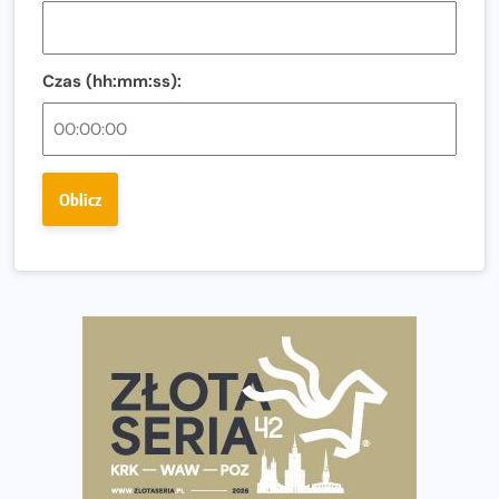
Tętno vs tempo – czym kierować się w bieganiu?
Co ma dużo białka? Produkty, które warto włączyć do
diety
Czas (hh:mm:ss):
Rozbiegany Olsztyn szykuje się na weekend z
półmaratonem
Już w tę sobotę 35. Bieg Powstania Warszawskiego.
Oblicz
Wystartuje rekordowa liczba uczestników
35. Bieg Powstania Warszawskiego – praktyczny
poradnik przed startem
Ile razy w tygodniu biegać? 3 treningi wystarczą? Jak
często biegać, żeby robić postępy
Już w ten weekend! Przed nami Nocny Portowy Maraton
i Półmaraton Szczeciński. Wszystko, co warto wiedzieć
European Marathon Classics – jak zweryfikować swój
wynik