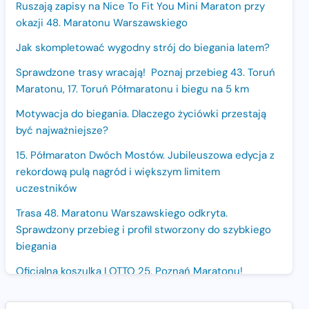
Ruszają zapisy na Nice To Fit You Mini Maraton przy
okazji 48. Maratonu Warszawskiego
Jak skompletować wygodny strój do biegania latem?
Sprawdzone trasy wracają! Poznaj przebieg 43. Toruń
Maratonu, 17. Toruń Półmaratonu i biegu na 5 km
Motywacja do biegania. Dlaczego życiówki przestają
być najważniejsze?
15. Półmaraton Dwóch Mostów. Jubileuszowa edycja z
rekordową pulą nagród i większym limitem
uczestników
Trasa 48. Maratonu Warszawskiego odkryta.
Sprawdzony przebieg i profil stworzony do szybkiego
biegania
Oficjalna koszulka LOTTO 25. Poznań Maratonu!
Amazfit Balance 3: Kompleksowe narzędzie dla