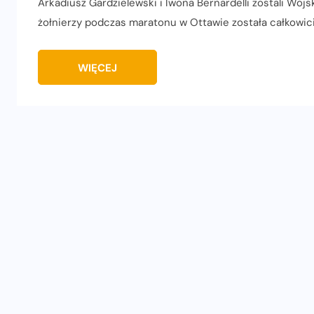
Arkadiusz Gardzielewski i Iwona Bernardelli zostali Woj
żołnierzy podczas maratonu w Ottawie została całkowi
WIĘCEJ