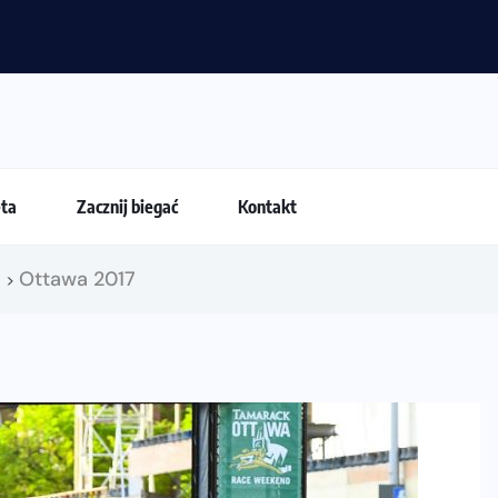
iegania. Dlaczego życiówki przestają być najważniejsze?
eta
Zacznij biegać
Kontakt
!
Ottawa 2017
>