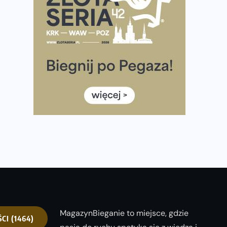
półmaratonem
Już w tę sobotę 35. Bieg Powstania Warszawskiego.
Wystartuje rekordowa liczba uczestników
35. Bieg Powstania Warszawskiego – praktyczny
poradnik przed startem
Ile razy w tygodniu biegać? 3 treningi wystarczą? Jak
często biegać, żeby robić postępy
Już w ten weekend! Przed nami Nocny Portowy
Maraton i Półmaraton Szczeciński. Wszystko, co warto
wiedzieć
MagazynBieganie to miejsce, gdzie
ŚCI
(1464)