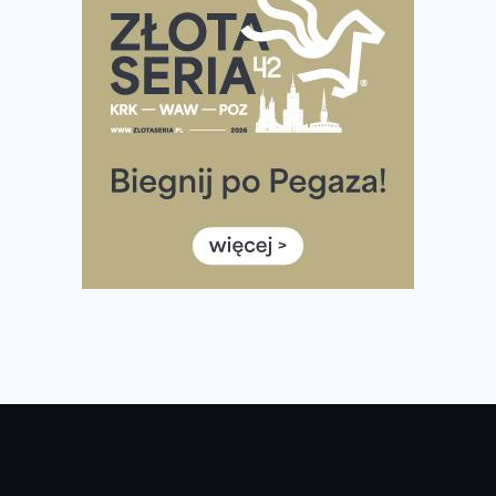
Największy Bieg Powstania Warszawskiego w historii.
Ponad 12 tysięcy uczestników pobiegło dla Bohaterów!
Tętno vs tempo – czym kierować się w bieganiu?
Co ma dużo białka? Produkty, które warto włączyć do
diety
Rozbiegany Olsztyn szykuje się na weekend z
półmaratonem
Już w tę sobotę 35. Bieg Powstania Warszawskiego.
Wystartuje rekordowa liczba uczestników