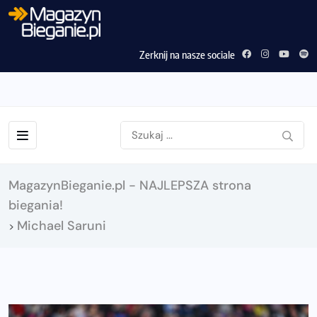
Zerknij na nasze sociale
MagazynBieganie.pl - NAJLEPSZA strona
biegania!
Michael Saruni
>