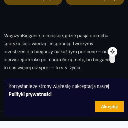
MagazynBieganie to miejsce, gdzie pasja do ruchu
spotyka się z wiedzą i inspiracją. Tworzymy
przestrzeń dla biegaczy na każdym poziomie – od
pierwszego kroku po maratońską metę, bo bieganie
to coś więcej niż sport – to styl życia.
Biegaj z nami i odkrywaj swoją najlepszą wersję!
Korzystanie ze strony wiąże się z akceptacją naszej
Polityki prywatności
Akceptuj
© Copyright 2025
magazynbieganie.pl
powered by