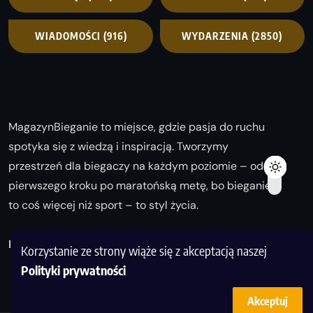
WIADOMOŚCI
(916)
WYDARZENIA
(2850)
MagazynBieganie to miejsce, gdzie pasja do ruchu
spotyka się z wiedzą i inspiracją. Tworzymy
przestrzeń dla biegaczy na każdym poziomie – od
pierwszego kroku po maratońską metę, bo bieganie
to coś więcej niż sport – to styl życia.
Biegaj z nami i odkrywaj swoją najlepszą wersję!
Korzystanie ze strony wiąże się z akceptacją naszej
Polityki prywatności
Akceptuj