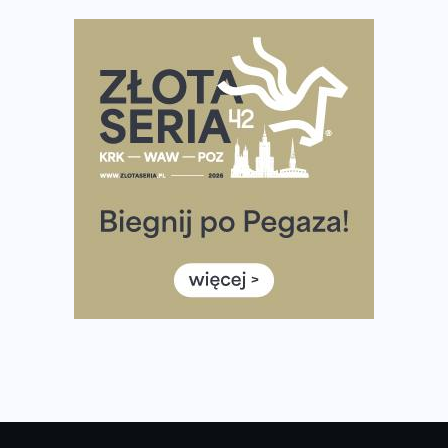
Ile razy w tygodniu biegać? 3 treningi wystarczą? Jak
często biegać, żeby robić postępy
Już w ten weekend! Przed nami Nocny Portowy Maraton
i Półmaraton Szczeciński. Wszystko, co warto wiedzieć
European Marathon Classics – jak zweryfikować swój
wynik
Medal i koszulka 35. Biegu Powstania Warszawskiego. Na
listach startowych są jeszcze wolne miejsca
Jaki smartwatch dla biegaczy, którzy chcą też przy
okazji trenować pod HYROX?
Jak zaplanować domowe cardio bez przepełniania
mieszkania sprzętem