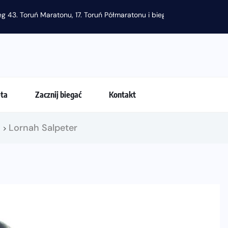
g 43. Toruń Maratonu, 17. Toruń Półmaratonu i biegu na 5 km
eta
Zacznij biegać
Kontakt
!
Lornah Salpeter
>