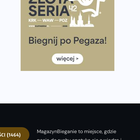
półmaratonem
Już w tę sobotę 35. Bieg Powstania Warszawskiego.
Wystartuje rekordowa liczba uczestników
35. Bieg Powstania Warszawskiego – praktyczny
poradnik przed startem
Ile razy w tygodniu biegać? 3 treningi wystarczą? Jak
często biegać, żeby robić postępy
Już w ten weekend! Przed nami Nocny Portowy
Maraton i Półmaraton Szczeciński. Wszystko, co warto
wiedzieć
MagazynBieganie to miejsce, gdzie
ŚCI
(1464)