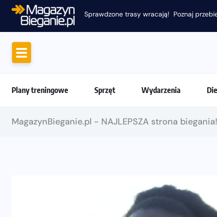
Sprawdzone trasy wracają! Poznaj przebie
Plany treningowe
Sprzęt
Wydarzenia
Di
MagazynBieganie.pl - NAJLEPSZA strona biegania