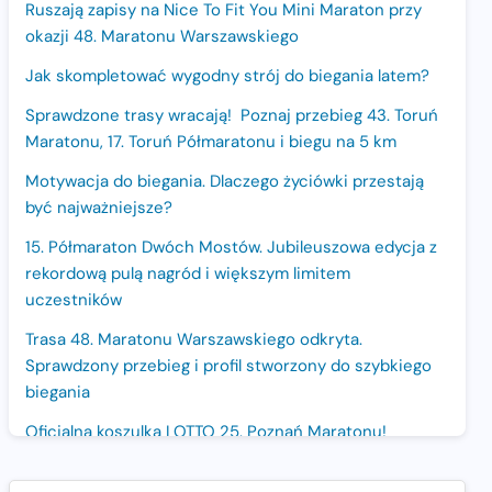
Ruszają zapisy na Nice To Fit You Mini Maraton przy
okazji 48. Maratonu Warszawskiego
Jak skompletować wygodny strój do biegania latem?
Sprawdzone trasy wracają! Poznaj przebieg 43. Toruń
Maratonu, 17. Toruń Półmaratonu i biegu na 5 km
Motywacja do biegania. Dlaczego życiówki przestają
być najważniejsze?
15. Półmaraton Dwóch Mostów. Jubileuszowa edycja z
rekordową pulą nagród i większym limitem
uczestników
Trasa 48. Maratonu Warszawskiego odkryta.
Sprawdzony przebieg i profil stworzony do szybkiego
biegania
Oficjalna koszulka LOTTO 25. Poznań Maratonu!
Amazfit Balance 3: Kompleksowe narzędzie dla