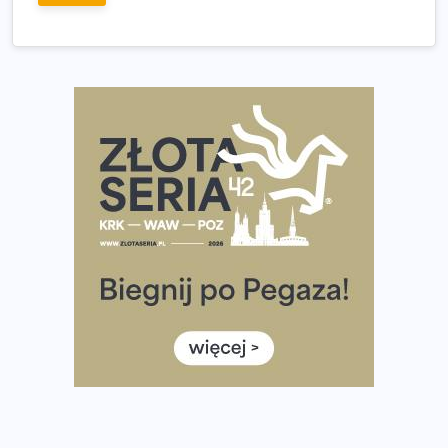
Tętno vs tempo – czym kierować się w bieganiu?
Co ma dużo białka? Produkty, które warto włączyć do
diety
Rozbiegany Olsztyn szykuje się na weekend z
półmaratonem
Już w tę sobotę 35. Bieg Powstania Warszawskiego.
Wystartuje rekordowa liczba uczestników
35. Bieg Powstania Warszawskiego – praktyczny
poradnik przed startem
Ile razy w tygodniu biegać? 3 treningi wystarczą? Jak
często biegać, żeby robić postępy
Już w ten weekend! Przed nami Nocny Portowy Maraton
i Półmaraton Szczeciński. Wszystko, co warto wiedzieć