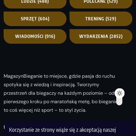
LUDZIE
(488)
POLECANE
(529)
SPRZĘT
(604)
TRENING
(529)
WIADOMOŚCI
(916)
WYDARZENIA
(2852)
MagazynBieganie to miejsce, gdzie pasja do ruchu
spotyka się z wiedzą i inspiracją. Tworzymy
przestrzeń dla biegaczy na każdym poziomie – od
pierwszego kroku po maratońską metę, bo bieganie
to coś więcej niż sport – to styl życia.
Biegaj z nami i odkrywaj swoją najlepszą wersję!
Korzystanie ze strony wiąże się z akceptacją naszej