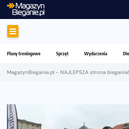
Ruszają zapisy na Nice To Fit Yo
Plany treningowe
Sprzęt
Wydarzenia
Di
MagazynBieganie.pl - NAJLEPSZA strona biegania