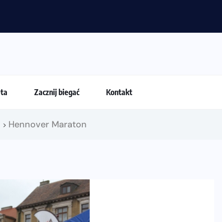
u Mini Maraton przy okazji 48. Maratonu Warszawskiego
eta
Zacznij biegać
Kontakt
!
Hennover Maraton
>