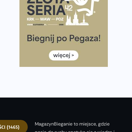
Praska 5k Run gospodarzem Mistrzostw Polski
Największy Bieg Powstania Warszawskiego w historii.
Ponad 12 tysięcy uczestników pobiegło dla Bohaterów!
Tętno vs tempo – czym kierować się w bieganiu?
Co ma dużo białka? Produkty, które warto włączyć do
diety
Rozbiegany Olsztyn szykuje się na weekend z
półmaratonem
Już w tę sobotę 35. Bieg Powstania Warszawskiego.
Wystartuje rekordowa liczba uczestników
MagazynBieganie to miejsce, gdzie
ŚCI
(1465)