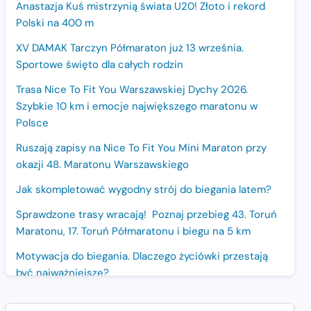
Anastazja Kuś mistrzynią świata U20! Złoto i rekord
Polski na 400 m
XV DAMAK Tarczyn Półmaraton już 13 września.
Sportowe święto dla całych rodzin
Trasa Nice To Fit You Warszawskiej Dychy 2026.
Szybkie 10 km i emocje największego maratonu w
Polsce
Ruszają zapisy na Nice To Fit You Mini Maraton przy
okazji 48. Maratonu Warszawskiego
Jak skompletować wygodny strój do biegania latem?
Sprawdzone trasy wracają! Poznaj przebieg 43. Toruń
Maratonu, 17. Toruń Półmaratonu i biegu na 5 km
Motywacja do biegania. Dlaczego życiówki przestają
być najważniejsze?
15. Półmaraton Dwóch Mostów. Jubileuszowa edycja z