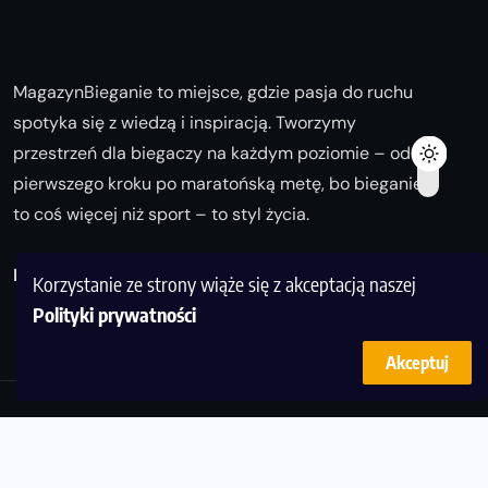
MagazynBieganie to miejsce, gdzie pasja do ruchu
spotyka się z wiedzą i inspiracją. Tworzymy
przestrzeń dla biegaczy na każdym poziomie – od
pierwszego kroku po maratońską metę, bo bieganie
to coś więcej niż sport – to styl życia.
Biegaj z nami i odkrywaj swoją najlepszą wersję!
Korzystanie ze strony wiąże się z akceptacją naszej
Polityki prywatności
Akceptuj
© Copyright 2025
magazynbieganie.pl
powered by
FoolProofSoft