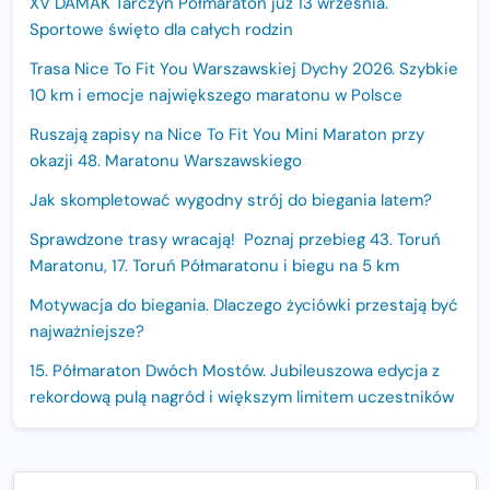
XV DAMAK Tarczyn Półmaraton już 13 września.
Sportowe święto dla całych rodzin
Trasa Nice To Fit You Warszawskiej Dychy 2026. Szybkie
10 km i emocje największego maratonu w Polsce
Ruszają zapisy na Nice To Fit You Mini Maraton przy
okazji 48. Maratonu Warszawskiego
Jak skompletować wygodny strój do biegania latem?
Sprawdzone trasy wracają! Poznaj przebieg 43. Toruń
Maratonu, 17. Toruń Półmaratonu i biegu na 5 km
Motywacja do biegania. Dlaczego życiówki przestają być
najważniejsze?
15. Półmaraton Dwóch Mostów. Jubileuszowa edycja z
rekordową pulą nagród i większym limitem uczestników
Trasa 48. Maratonu Warszawskiego odkryta.
Sprawdzony przebieg i profil stworzony do szybkiego
biegania