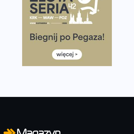
Co ma dużo białka? Produkty, które warto włączyć do
diety
Rozbiegany Olsztyn szykuje się na weekend z
półmaratonem
Już w tę sobotę 35. Bieg Powstania Warszawskiego.
Wystartuje rekordowa liczba uczestników
35. Bieg Powstania Warszawskiego – praktyczny
poradnik przed startem