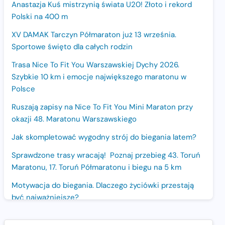
Anastazja Kuś mistrzynią świata U20! Złoto i rekord
Polski na 400 m
XV DAMAK Tarczyn Półmaraton już 13 września.
Sportowe święto dla całych rodzin
Trasa Nice To Fit You Warszawskiej Dychy 2026.
Szybkie 10 km i emocje największego maratonu w
Polsce
Ruszają zapisy na Nice To Fit You Mini Maraton przy
okazji 48. Maratonu Warszawskiego
Jak skompletować wygodny strój do biegania latem?
Sprawdzone trasy wracają! Poznaj przebieg 43. Toruń
Maratonu, 17. Toruń Półmaratonu i biegu na 5 km
Motywacja do biegania. Dlaczego życiówki przestają
być najważniejsze?
15. Półmaraton Dwóch Mostów. Jubileuszowa edycja z