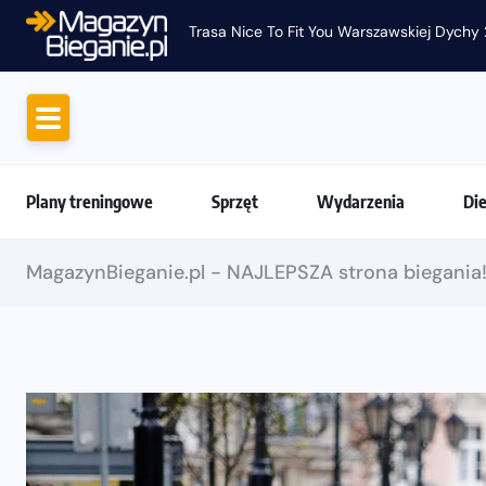
Trasa Nice To Fit You Warszawskiej Dychy 
Plany treningowe
Sprzęt
Wydarzenia
Di
MagazynBieganie.pl - NAJLEPSZA strona biegania