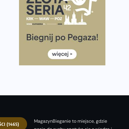
Praska 5k Run gospodarzem Mistrzostw Polski
Największy Bieg Powstania Warszawskiego w historii.
Ponad 12 tysięcy uczestników pobiegło dla Bohaterów!
Tętno vs tempo – czym kierować się w bieganiu?
Co ma dużo białka? Produkty, które warto włączyć do
diety
Rozbiegany Olsztyn szykuje się na weekend z
półmaratonem
Już w tę sobotę 35. Bieg Powstania Warszawskiego.
Wystartuje rekordowa liczba uczestników
MagazynBieganie to miejsce, gdzie
ŚCI
(1465)